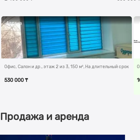
Астана
Офис, Салон и др., этаж 2 из 3, 150 м², На длительный срок
О
530 000 ₸
1
Продажа и аренда