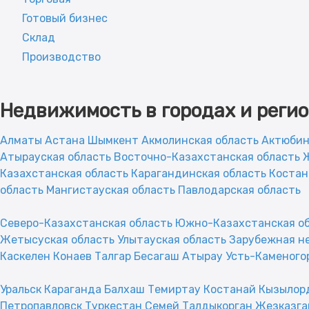
Готовый бизнес
Склад
Производство
Недвижимость в городах и реги
Алматы
Астана
Шымкент
Акмолинская область
Актюбин
Атырауская область
Восточно-Казахстанская область
Казахстанская область
Карагандинская область
Костан
область
Мангистауская область
Павлодарская область
Северо-Казахстанская область
Южно-Казахстанская о
Жетысуская область
Улытауская область
Зарубежная 
Каскелен
Конаев
Талгар
Бесагаш
Атырау
Усть-Каменого
Уральск
Караганда
Балхаш
Темиртау
Костанай
Кызылор
Петропавловск
Туркестан
Семей
Талдыкорган
Жезказга