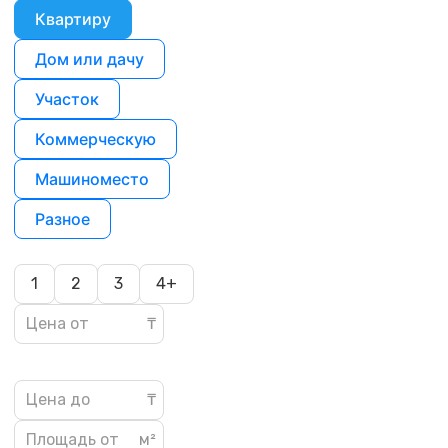
Квартиру
Дом или дачу
Участок
Коммерческую
Машиноместо
Разное
1
2
3
4+