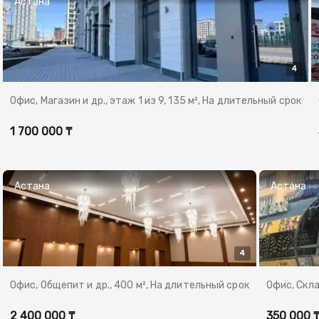
Астана
4
Офис, Магазин и др., этаж 1 из 9, 135 м², На длительный срок
1 700 000 ₸
Астана
Астана
4
Офис, Общепит и др., 400 м², На длительный срок
Офис, Склад
2 400 000 ₸
350 000 