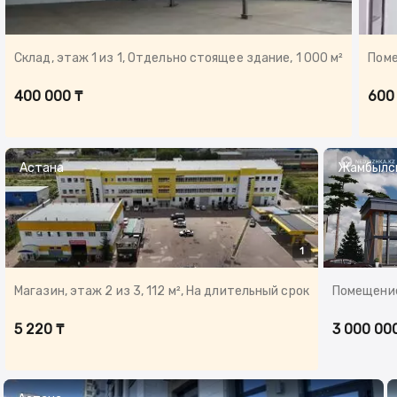
Склад, этаж 1 из 1, Отдельно стоящее здание, 1 000 м²
Поме
400 000 ₸
600
Астана
Жамбылск
1
Магазин, этаж 2 из 3, 112 м², На длительный срок
Помещение
5 220 ₸
3 000 00