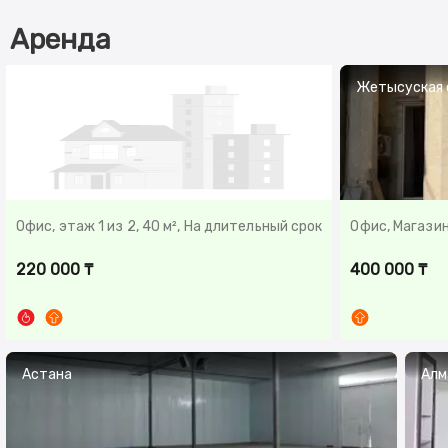
Аренда
Атырауская обл.
Жетысуская 
Офис, этаж 1 из 2, 40 м², На длительный срок
Офис, Магазин 
220 000 ₸
400 000 ₸
Астана
Алм