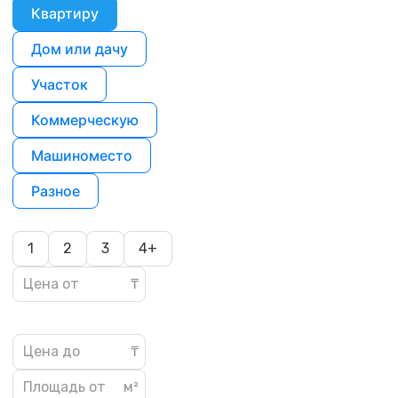
Квартиру
Дом или дачу
Участок
Коммерческую
Машиноместо
Разное
1
2
3
4+