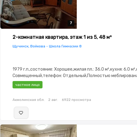
7
7
7
7
7
2-комнатная квартира, этаж 1 из 5, 48 м²
Щучинск, Войкова - Школа Гимназии 8
1979 г.п.,состояние: Хорошее,жилая пл.: 36.0 м²,кухня: 6.0 м²
Совмещенный,телефон: Отдельный,Полностью меблирован
меблирована,паркинг: Паркинг,Кодовый замок,Неугловая,К
частное лицо
изолированы,Встроенная кухня
Акмолинская обл.
2 авг.
6922 просмотра