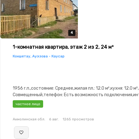
4
4
4
4
1-комнатная квартира, этаж 2 из 2, 24 м²
Кокшетау, Ауэзова - Каусар
1956 г.п.,состояние: Среднее,жилая пл.: 12.0 м²,кухня: 12.0 м²
Совмещенный,телефон: Есть возможность подключения,ин
Проводной,паркинг: Гараж,Неугловая,Комнаты
частное лицо
изолированы,Счётчики,Тихий двор
Акмолинская обл.
6 авг.
1265 просмотров