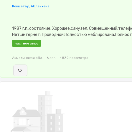
Кокшетау, Аблайхана
1987 г.п.,состояние: Хорошее,санузел: Совмещенный,телеф
Нет,интернет: Проводной,Полностью меблирована,Полнос
меблирована,Видеонаблюдение,Пластиковые окна,Неуглов
частное лицо
сантехника,Счётчики,Тихий двор,Кондиционер
Акмолинская обл.
6 авг.
4832 просмотра