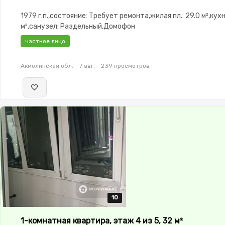
1979 г.п.,состояние: Требует ремонта,жилая пл.: 29.0 м²,кухня
м²,санузел: Раздельный,Домофон
частное лицо
Акмолинская обл.
7 авг.
239 просмотров
10
10
10
10
10
1-комнатная квартира, этаж 4 из 5, 32 м²