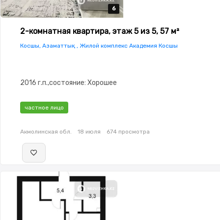
6
6
6
6
6
2-комнатная квартира, этаж 5 из 5, 57 м²
Косшы, Азаматтық , Жилой комплекс Академия Косшы
2016 г.п.,состояние: Хорошее
частное лицо
Акмолинская обл.
18 июля
674 просмотра