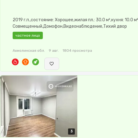
2019 г.п.,состояние: Хорошее,жилая пл.: 30.0 м²,кухня: 10.0 м
Совмещенный,Домофон,Видеонаблюдение,Тихий двор
частное лицо
Акмолинская обл.
9 авг.
1804 просмотра
3
3
3