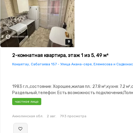
9
9
9
9
9
2-комнатная квартира, этаж 1 из 5, 49 м²
Кокшетау, Сабатаева 157 - Улица Акана-сере, Елемесова и Садвока
1983 г.п.,состояние: Хорошее,жилая пл.: 27.8 м²,кухня: 7.2 м²
Раздельный,телефон: Есть возможность подключения,Пол
меблирована,Полностью меблирована,паркинг: Рядом охра
частное лицо
стоянка,Решетки на окнах,Домофон,Пластиковые
окна,Неугловая,Комнаты изолированы,Встроенная
Акмолинская обл.
2 авг.
793 просмотра
кухня,Кладовка,Счётчики,Тихий двор,Удобно под коммерци