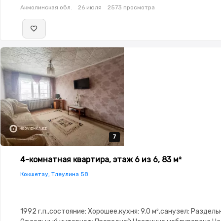
Акмолинская обл.
26 июля
2573 просмотра
7
7
7
7
7
4-комнатная квартира, этаж 6 из 6, 83 м²
Кокшетау, Тлеулина 58
1992 г.п.,состояние: Хорошее,кухня: 9.0 м²,санузел: Раздел