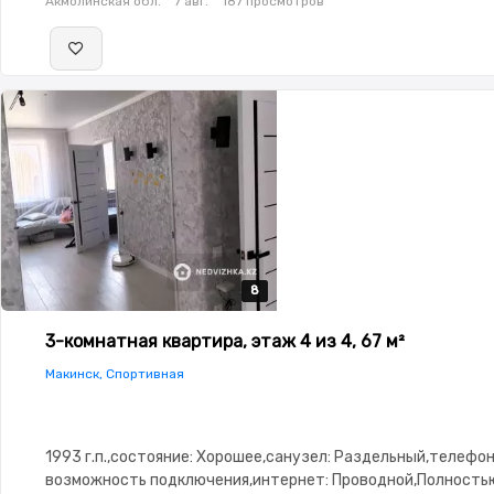
Акмолинская обл.
7 авг.
187 просмотров
8
8
8
8
8
3-комнатная квартира, этаж 4 из 4, 67 м²
Макинск, Спортивная
1993 г.п.,состояние: Хорошее,санузел: Раздельный,телефон
возможность подключения,интернет: Проводной,Полность