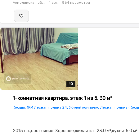
Акмолинская обл.
1 авг.
864 просмотра
10
10
10
10
10
1-комнатная квартира, этаж 1 из 5, 30 м²
Косшы, ЖМ Лесная поляна 24, Жилой комплекс Лесная поляна (Косш
2015 г.п.,состояние: Хорошее,жилая пл.: 23.0 м²,кухня: 5.0 м²