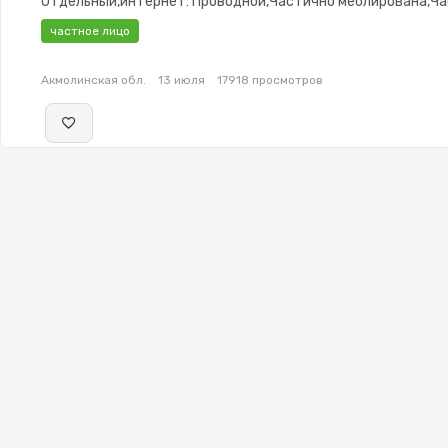
Отдельный,интернет: Проводной,Частично меблирована,Ч
меблирована,Домофон,Видеонаблюдение,Пластиковые
частное лицо
окна,Неугловая,Комнаты изолированы,Счётчики
Акмолинская обл.
13 июля
17918 просмотров