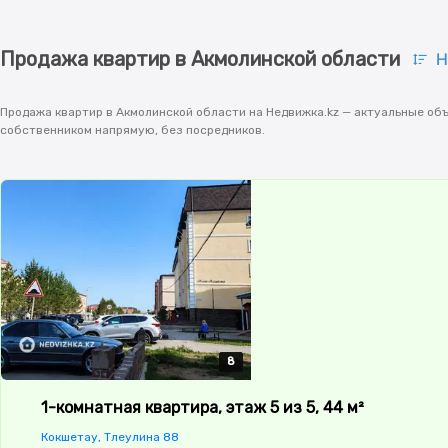
Продажа квартир в Акмолинской области
Н
Продажа квартир в Акмолинской области на Недвижка.kz — актуальные объ
собственником напрямую, без посредников.
8
8
8
8
8
1-комнатная квартира, этаж 5 из 5, 44 м²
Кокшетау, Тлеулина 88