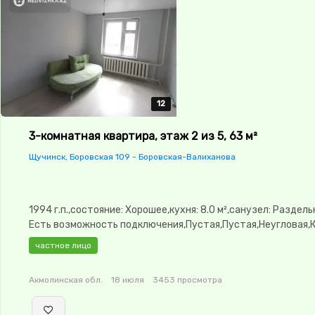
12
12
12
12
12
3-комнатная квартира, этаж 2 из 5, 63 м²
Щучинск, Боровская 109 - Боровская-Валиханова
1994 г.п.,состояние: Хорошее,кухня: 8.0 м²,санузел: Раздел
Есть возможность подключения,Пустая,Пустая,Неугловая,
изолированы,Кладовка,Счётчики
частное лицо
Акмолинская обл.
18 июля
3453 просмотра