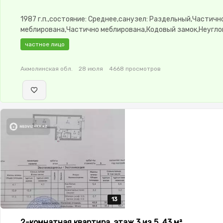
1987 г.п.,состояние: Среднее,санузел: Раздельный,Частичн
меблирована,Частично меблирована,Кодовый замок,Неугло
изолированы,Кладовка
частное лицо
Акмолинская обл.
28 июля
4668 просмотров
13
13
13
13
13
2-комнатная квартира, этаж 3 из 5, 43 м²