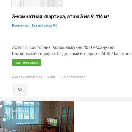
3-комнатная квартира, этаж 3 из 9, 114 м²
Кокшетау, Назарбаева 95
2016 г.п.,состояние: Хорошее,кухня: 15.0 м²,санузел:
Раздельный,телефон: Отдельный,интернет: ADSL,Частично
меблирована,Частично меблирована,паркинг: Рядом охраня
частное лицо
стоянка,Домофон,Видеонаблюдение,Пластиковые
окна,Неугловая,Улучшенная,Комнаты изолированы,Встроен
Акмолинская обл.
5 авг.
124 просмотра
кухня,Новая сантехника,Счётчики,Тихий двор,Кондиционер