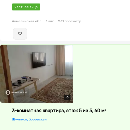
частное лицо
Акмолинская обл.
1 авг.
231 просмотр
3
3
3
3-комнатная квартира, этаж 5 из 5, 60 м²
Щучинск, Боровская