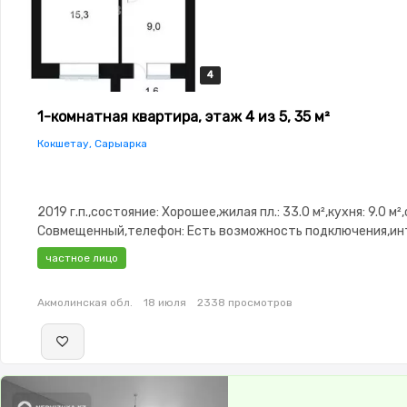
4
4
4
4
1-комнатная квартира, этаж 4 из 5, 35 м²
Кокшетау, Сарыарка
2019 г.п.,состояние: Хорошее,жилая пл.: 33.0 м²,кухня: 9.0 м²
Совмещенный,телефон: Есть возможность подключения,ин
Проводной,Частично меблирована,Частично
частное лицо
меблирована,Домофон,Видеонаблюдение,Пластиковые
окна,Неугловая,Тихий двор
Акмолинская обл.
18 июля
2338 просмотров