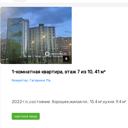
6
6
6
6
6
1-комнатная квартира, этаж 7 из 10, 41 м²
Кокшетау, Гагарина 11а
2022 г.п.,состояние: Хорошее,жилая пл.: 15.4 м²,кухня: 9.4 м²
частное лицо