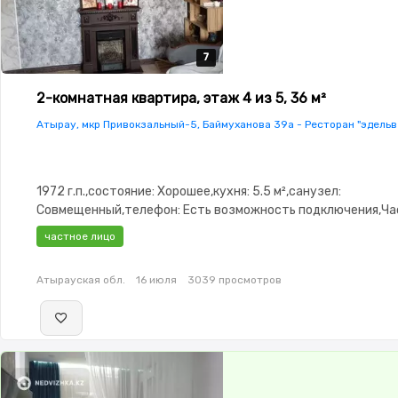
7
7
7
7
7
2-комнатная квартира, этаж 4 из 5, 36 м²
Атырау, мкр Привокзальный-5, Баймуханова 39а - Ресторан "эдельв
1972 г.п.,состояние: Хорошее,кухня: 5.5 м²,санузел:
Совмещенный,телефон: Есть возможность подключения,Ч
меблирована,Частично меблирована,Домофон,Неугловая,К
частное лицо
изолированы,Встроенная кухня,Счётчики
Атырауская обл.
16 июля
3039 просмотров