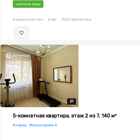
частное лицо
Атырауская обл.
6 авг.
1063 просмотра
21
21
21
21
21
5-комнатная квартира, этаж 2 из 7, 140 м²
Атырау, Жансугурова 6