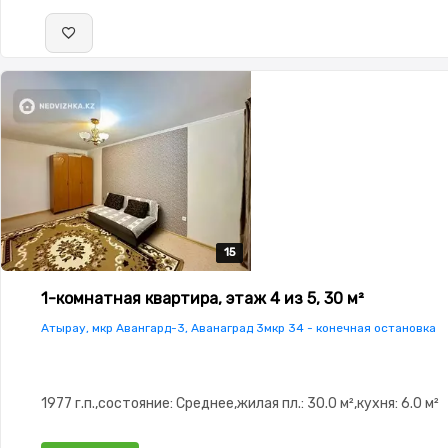
15
15
15
15
15
1-комнатная квартира, этаж 4 из 5, 30 м²
Атырау, мкр Авангард-3, Аванаград 3мкр 34 - конечная остановка
1977 г.п.,состояние: Среднее,жилая пл.: 30.0 м²,кухня: 6.0 м²