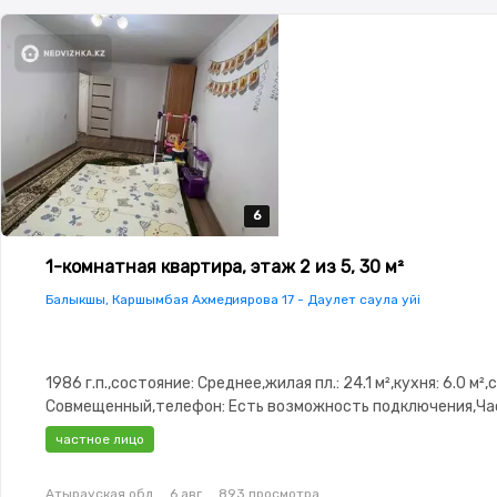
6
6
6
6
6
1-комнатная квартира, этаж 2 из 5, 30 м²
Балыкшы, Каршымбая Ахмедиярова 17 - Даулет саула уйі
1986 г.п.,состояние: Среднее,жилая пл.: 24.1 м²,кухня: 6.0 м²,
Совмещенный,телефон: Есть возможность подключения,Ч
меблирована,Частично меблирована,Домофон,Пластиковы
частное лицо
окна,Неугловая,Тихий двор,Кондиционер
Атырауская обл.
6 авг.
893 просмотра