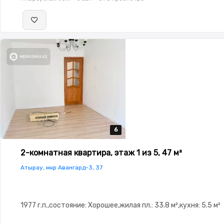
6
6
6
6
6
2-комнатная квартира, этаж 1 из 5, 47 м²
Атырау, мкр Авангард-3, 37
1977 г.п.,состояние: Хорошее,жилая пл.: 33.8 м²,кухня: 5.5 м²