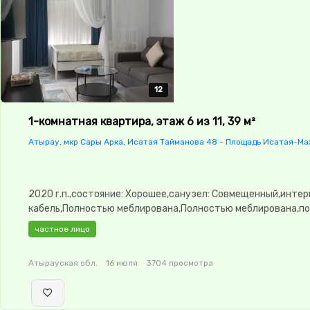
12
12
12
12
12
1-комнатная квартира, этаж 6 из 11, 39 м²
Атырау, мкр Сары Арка, Исатая Тайманова 48 - Площадь Исатая-М
2020 г.п.,состояние: Хорошее,санузел: Совмещенный,интер
кабель,Полностью меблирована,Полностью меблирована,по
3.0,паркинг: Паркинг,Домофон,Видеодомофон,Неугловая,Ку
частное лицо
студия,Встроенная кухня
Атырауская обл.
16 июля
3704 просмотра