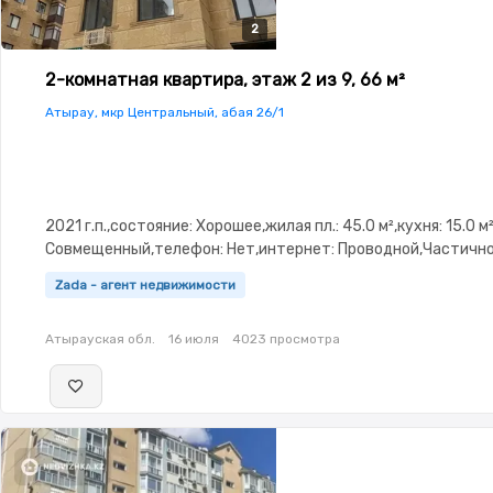
2
2
2-комнатная квартира, этаж 2 из 9, 66 м²
Атырау, мкр Центральный, абая 26/1
2021 г.п.,состояние: Хорошее,жилая пл.: 45.0 м²,кухня: 15.0 м
Совмещенный,телефон: Нет,интернет: Проводной,Частичн
меблирована,Частично меблирована,потолки: 3.0,паркинг: 
Zada - агент недвижимости
охраняемая стоянка,Охрана,Домофон,Видеонаблюдение,П
окна,Неугловая,Улучшенная,Встроенная кухня,Новая
Атырауская обл.
16 июля
4023 просмотра
сантехника,Кладовка,Счётчики,Тихий двор,Кондиционер