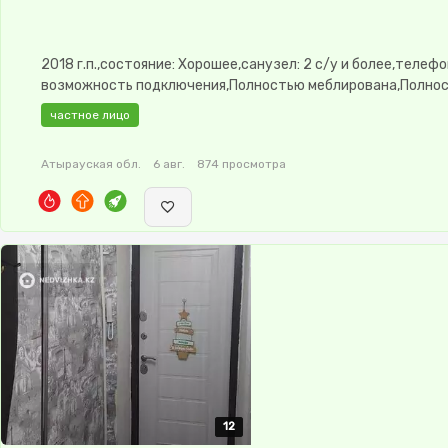
2018 г.п.,состояние: Хорошее,санузел: 2 с/у и более,телефо
возможность подключения,Полностью меблирована,Полно
меблирована,паркинг: Рядом охраняемая стоянка,Охрана,П
частное лицо
окна,Неугловая,Улучшенная,Комнаты изолированы,Встроен
кухня,Счётчики,Тихий двор,Кондиционер
Атырауская обл.
6 авг.
874 просмотра
12
12
12
12
12