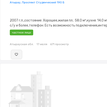
Атырау, Проспект Студенческий 190 Б
2007 г.п.,состояние: Хорошее,жилая пл.: 58.0 м²,кухня: 14.0 м
с/у и более,телефон: Есть возможность подключения,инте
Оптика,Частично меблирована,Частично
частное лицо
меблирована,Домофон,Видеонаблюдение,Комнаты
изолированы,Встроенная кухня,Тихий двор,Кондиционер
Атырауская обл.
17 июля
671 просмотр