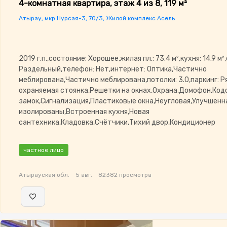
4-комнатная квартира, этаж 4 из 8, 119 м²
Атырау, мкр Нурсая-3, 70/3, Жилой комплекс Асель
2019 г.п.,состояние: Хорошее,жилая пл.: 73.4 м²,кухня: 14.9 м²
Раздельный,телефон: Нет,интернет: Оптика,Частично
меблирована,Частично меблирована,потолки: 3.0,паркинг: Р
охраняемая стоянка,Решетки на окнах,Охрана,Домофон,Код
замок,Сигнализация,Пластиковые окна,Неугловая,Улучшенн
изолированы,Встроенная кухня,Новая
сантехника,Кладовка,Счётчики,Тихий двор,Кондиционер
частное лицо
Атырауская обл.
5 авг.
82382 просмотра