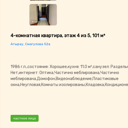
4-комнатная квартира, этаж 4 из 5, 101 м²
Атырау, Смагулова 52а
1986 г.п.,состояние: Хорошее,кухня: 11.0 м²,санузел: Раздел
Нет,интернет: Оптика,Частично меблирована,Частично
меблирована,Домофон,Видеонаблюдение,Пластиковые
окна,Неугловая,Комнаты изолированы,Кладовка,Кондицион
частное лицо