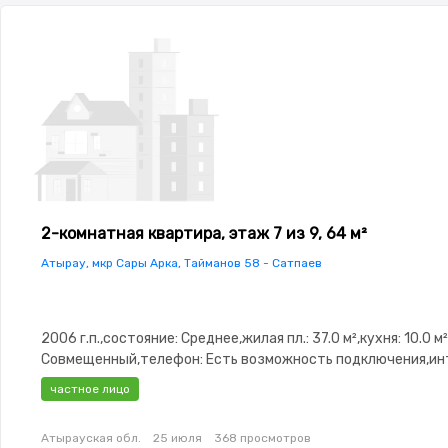
2-комнатная квартира, этаж 7 из 9, 64 м²
Атырау, мкр Сары Арка, Тайманов 58 - Сатпаев
2006 г.п.,состояние: Среднее,жилая пл.: 37.0 м²,кухня: 10.0 м
Совмещенный,телефон: Есть возможность подключения,ин
Оптика,Полностью меблирована,Полностью меблирована,па
частное лицо
Паркинг,Домофон,Видеонаблюдение,Пластиковые
окна,Неугловая,Улучшенная,Комнаты изолированы,Кухня-с
Атырауская обл.
25 июля
368 просмотров
сантехника,Счётчики,Тихий двор,Кондиционер