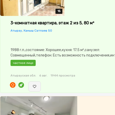
15
15
15
15
15
3-комнатная квартира, этаж 2 из 5, 80 м²
Атырау, Каныш Сатпаев 50
1988 г.п.,состояние: Хорошее,кухня: 17.5 м²,санузел:
Совмещенный,телефон: Есть возможность подключения,ин
Оптика,Полностью меблирована,Полностью меблирована,Р
частное лицо
окнах,Домофон,Пластиковые окна,Неугловая,Комнаты
изолированы,Счётчики,Кондиционер
Атырауская обл.
6 авг.
1944 просмотра