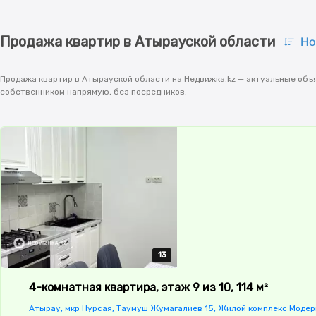
Продажа квартир в Атырауской области
Но
Продажа квартир в Атырауской области на Недвижка.kz — актуальные объя
собственником напрямую, без посредников.
13
13
13
13
13
4-комнатная квартира, этаж 9 из 10, 114 м²
Атырау, мкр Нурсая, Таумуш Жумагалиев 15, Жилой комплекс Модер