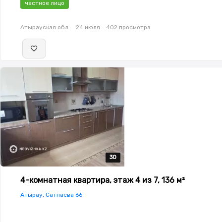
частное лицо
Атырауская обл.
24 июля
402 просмотра
30
30
30
30
30
4-комнатная квартира, этаж 4 из 7, 136 м²
Атырау, Сатпаева 66