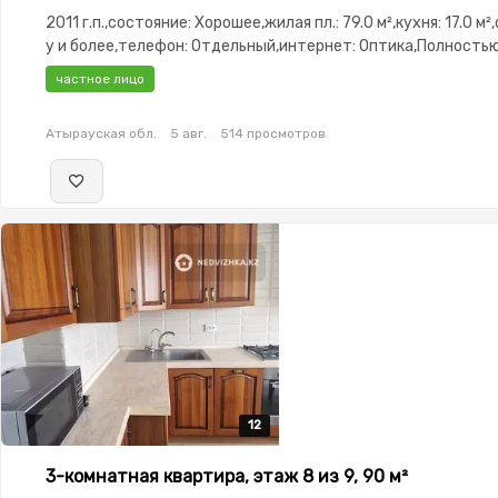
2011 г.п.,состояние: Хорошее,жилая пл.: 79.0 м²,кухня: 17.0 м²
у и более,телефон: Отдельный,интернет: Оптика,Полность
меблирована,Полностью меблирована,Домофон,Пластиков
частное лицо
окна,Улучшенная,Комнаты изолированы,Встроенная
кухня,Счётчики,Тихий двор,Кондиционер
Атырауская обл.
5 авг.
514 просмотров
12
12
12
12
12
3-комнатная квартира, этаж 8 из 9, 90 м²