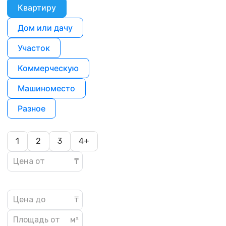
Квартиру
Дом или дачу
Участок
Коммерческую
Машиноместо
Разное
1
2
3
4+