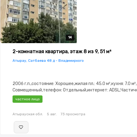
14
14
14
14
14
2-комнатная квартира, этаж 8 из 9, 51 м²
Атырау, Сатбаева 48 д - Владимиркого
2006 г.п.,состояние: Хорошее,жилая пл.: 45.0 м²,кухня: 7.0 м²
Совмещенный,телефон: Отдельный,интернет: ADSL,Частич
меблирована,Частично меблирована,паркинг: Рядом охраня
частное лицо
стоянка,Домофон,Видеонаблюдение,Пластиковые
окна,Неугловая,Улучшенная,Комнаты изолированы,Счётчик
Атырауская обл.
5 авг.
73 просмотра
двор,Кондиционер