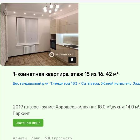
8
8
8
8
8
1-комнатная квартира, этаж 15 из 16, 42 м²
Бостандыкский р-н, Тлендиева 133 - Сатпаева, Жилой комплекс Jaz
2019 г.п.,состояние: Хорошее,жилая пл.: 18.0 м²,кухня: 14.0 м²
Паркинг
частное лицо
Алматы
7 авг.
6081 просмотр