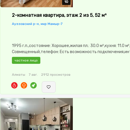
10
10
10
10
10
2-комнатная квартира, этаж 2 из 5, 52 м²
Ауэзовский р-н, мкр Мамыр-7
1995 г.п.,состояние: Хорошее,жилая пл.: 30.0 м²,кухня: 11.0 м
Совмещенный,телефон: Есть возможность подключения,ин
Оптика,Частично меблирована,Частично меблирована,парк
частное лицо
Паркинг,Решетки на окнах,Домофон,Видеонаблюдение,Пла
окна,Неугловая,Улучшенная,Комнаты изолированы,Встроен
Алматы
7 авг.
2912 просмотров
кухня,Новая сантехника,Счётчики,Тихий двор,Удобно под 