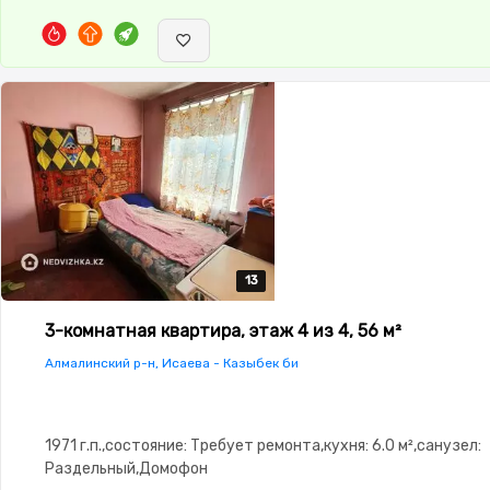
13
13
13
13
13
3-комнатная квартира, этаж 4 из 4, 56 м²
Алмалинский р-н, Исаева - Казыбек би
1971 г.п.,состояние: Требует ремонта,кухня: 6.0 м²,санузел:
Раздельный,Домофон