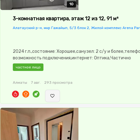
10
10
10
10
10
3-комнатная квартира, этаж 12 из 12, 91 м²
Алатауский р-н, мкр Гажайып, 5/3 блок 2, Жилой комплекс Arena Par
2024 г.п.,состояние: Хорошее,санузел: 2 с/у и более,телефо
возможность подключения,интернет: Оптика,Частично
меблирована,Частично меблирована,паркинг: Рядом охраня
частное лицо
стоянка,Охрана,Видеонаблюдение,Видеодомофон,Комнаты
изолированы,Встроенная кухня,Новая сантехника,Кондици
Алматы
7 авг.
293 просмотра