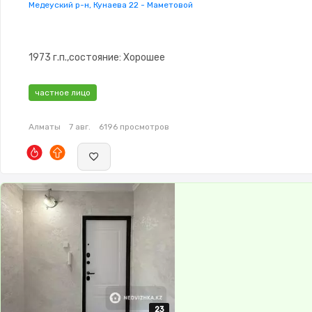
Медеуский р-н, Кунаева 22 - Маметовой
1973 г.п.,состояние: Хорошее
частное лицо
Алматы
7 авг.
6196 просмотров
23
23
23
23
23