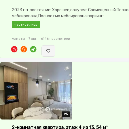
2023 г.п.,состояние: Хорошее,санузел: Совмещенный,Полн
меблирована,Полностью меблирована,паркинг:
Паркинг,Охрана,Улучшенная,Комнаты изолированы,Кухня-
частное лицо
студия,Встроенная кухня,Новая сантехника,Счётчики,Тихи
двор,Кондиционер
Алматы
7 авг.
6146 просмотров
25
25
25
25
25
2-комнатная квартира, этаж 4 из 13, 54 м²