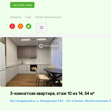
меблирована,Частично меблирована,потолки: 3.0,паркинг:
частное лицо
Паркинг,Охрана,Домофон,Кодовый
замок,Видеодомофон,Консьерж,Неугловая,Улучшенная,Ком
Алматы
7 авг.
3550 просмотров
изолированы,Кухня-студия,Встроенная кухня,Тихий двор,
21
21
21
21
21
3-комнатная квартира, этаж 10 из 14, 54 м²
Бостандыкский р-н, Жандосова 94А - 20-я Линия, Жилой комплекс 