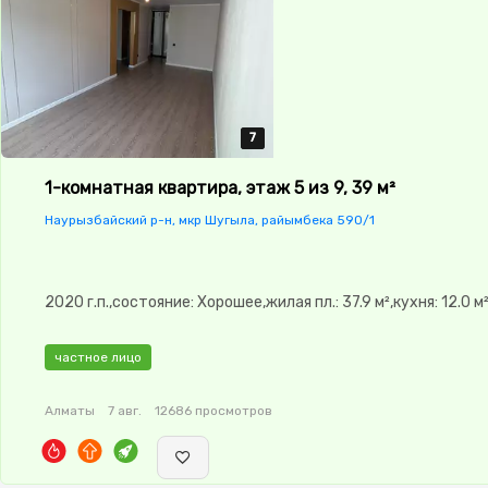
7
7
7
7
7
1-комнатная квартира, этаж 5 из 9, 39 м²
Наурызбайский р-н, мкр Шугыла, райымбека 590/1
2020 г.п.,состояние: Хорошее,жилая пл.: 37.9 м²,кухня: 12.0 м
частное лицо
Алматы
7 авг.
12686 просмотров