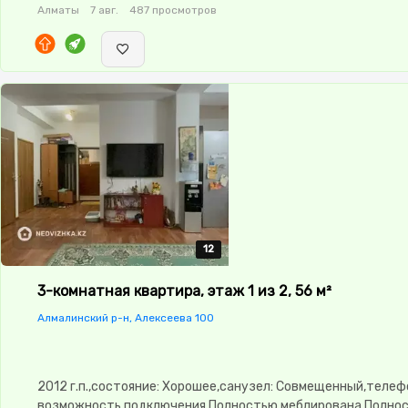
Алматы
7 авг.
487 просмотров
12
12
12
12
12
3-комнатная квартира, этаж 1 из 2, 56 м²
Алмалинский р-н, Алексеева 100
2012 г.п.,состояние: Хорошее,санузел: Совмещенный,телеф
возможность подключения,Полностью меблирована,Полно