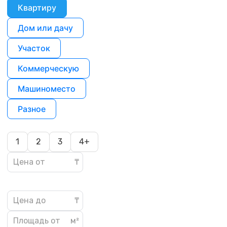
Квартиру
Дом или дачу
Участок
Коммерческую
Машиноместо
Разное
1
2
3
4+