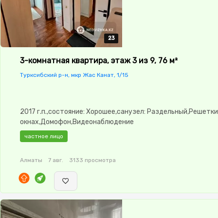
23
23
23
23
23
3-комнатная квартира, этаж 3 из 9, 76 м²
Турксибский р-н, мкр Жас Канат, 1/15
2017 г.п.,состояние: Хорошее,санузел: Раздельный,Решетки
окнах,Домофон,Видеонаблюдение
частное лицо
Алматы
7 авг.
3133 просмотра