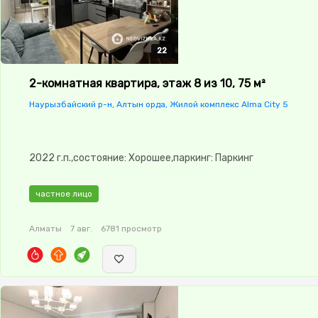
22
22
22
22
22
2-комнатная квартира, этаж 8 из 10, 75 м²
Наурызбайский р-н, Алтын орда, Жилой комплекс Alma City 5
2022 г.п.,состояние: Хорошее,паркинг: Паркинг
частное лицо
Алматы
7 авг.
6781 просмотр