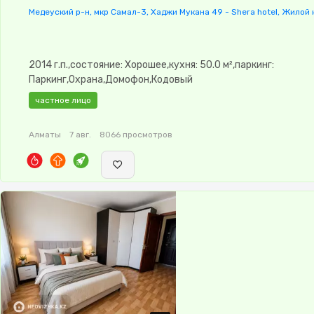
Медеуский р-н, мкр Самал-3, Хаджи Мукана 49 - Shera hotel, Жилой 
2014 г.п.,состояние: Хорошее,кухня: 50.0 м²,паркинг:
Паркинг,Охрана,Домофон,Кодовый
замок,Видеонаблюдение,Видеодомофон,Кухня-студия,Вст
частное лицо
кухня,Новая сантехника,Счётчики,Тихий двор,Кондиционер
Алматы
7 авг.
8066 просмотров