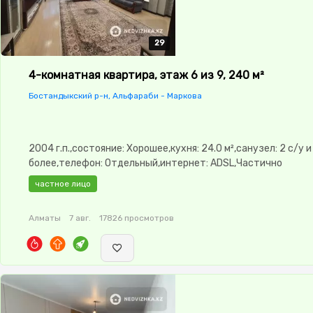
29
29
29
29
29
4-комнатная квартира, этаж 6 из 9, 240 м²
Бостандыкский р-н, Альфараби - Маркова
2004 г.п.,состояние: Хорошее,кухня: 24.0 м²,санузел: 2 с/у и
более,телефон: Отдельный,интернет: ADSL,Частично
меблирована,Частично
частное лицо
меблирована,Охрана,Видеонаблюдение,Видеодомофон,Кон
окна,Улучшенная,Комнаты изолированы,Встроенная
Алматы
7 авг.
17826 просмотров
кухня,Кладовка,Кондиционер