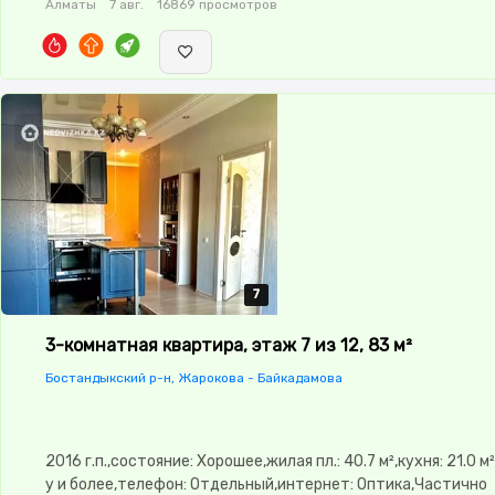
Алматы
7 авг.
16869 просмотров
изолированы,Кухня-студия,Встроенная кухня,Новая
сантехника,Кладовка,Счётчики,Тихий двор,Кондиционер
7
7
7
7
7
3-комнатная квартира, этаж 7 из 12, 83 м²
Бостандыкский р-н, Жарокова - Байкадамова
2016 г.п.,состояние: Хорошее,жилая пл.: 40.7 м²,кухня: 21.0 м
у и более,телефон: Отдельный,интернет: Оптика,Частично