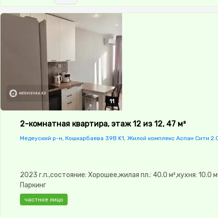
11
11
11
11
11
2-комнатная квартира, этаж 12 из 12, 47 м²
Медеуский р-н, Кошкарбаева 39B K1, Жилой комплекс Аспан Сити 2.
2023 г.п.,состояние: Хорошее,жилая пл.: 40.0 м²,кухня: 10.0 м
Паркинг
частное лицо