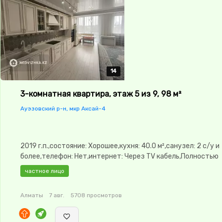
14
14
14
14
14
3-комнатная квартира, этаж 5 из 9, 98 м²
Ауэзовский р-н, мкр Аксай-4
2019 г.п.,состояние: Хорошее,кухня: 40.0 м²,санузел: 2 с/у и
более,телефон: Нет,интернет: Через TV кабель,Полностью
меблирована,Полностью меблирована,паркинг: Рядом охра
частное лицо
стоянка,Охрана,Домофон,Видеонаблюдение,Пластиковые
окна,Неугловая,Улучшенная,Комнаты изолированы,Кухня-
Алматы
7 авг.
5708 просмотров
студия,Встроенная кухня,Счётчики,Тихий двор,Кондицион