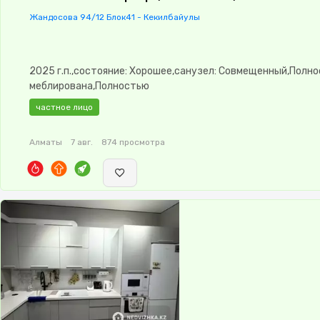
Жандосова 94/12 Блок41 - Кекилбайулы
2025 г.п.,состояние: Хорошее,санузел: Совмещенный,Полн
меблирована,Полностью
меблирована,Охрана,Неугловая,Улучшенная,Комнаты
частное лицо
изолированы,Кухня-студия,Встроенная кухня,Новая
сантехника,Счётчики,Тихий двор,Кондиционер,Удобно под
Алматы
7 авг.
874 просмотра