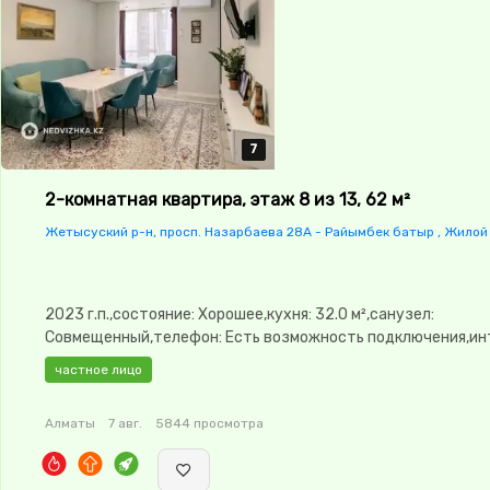
7
7
7
7
7
2-комнатная квартира, этаж 8 из 13, 62 м²
Жетысуский р-н, просп. Назарбаева 28A - Райымбек батыр , Жилой
2023 г.п.,состояние: Хорошее,кухня: 32.0 м²,санузел:
Совмещенный,телефон: Есть возможность подключения,ин
Оптика,Полностью меблирована,Полностью меблирована,па
частное лицо
Паркинг,Домофон,Кодовый замок,Неугловая,Улучшенная,Ку
студия,Встроенная кухня,Новая сантехника,Кладовка,Счёт
Алматы
7 авг.
5844 просмотра
двор,Кондиционер