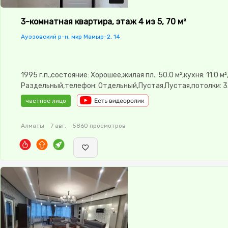
3-комнатная квартира, этаж 4 из 5, 70 м²
Ауэзовский р-н, мкр Мамыр-2, 14
1995 г.п.,состояние: Хорошее,жилая пл.: 50.0 м²,кухня: 11.0 м
Раздельный,телефон: Отдельный,Пустая,Пустая,потолки: 3.
Рядом охраняемая стоянка,Домофон,Пластиковые
частное лицо
окна,Неугловая,Улучшенная,Комнаты изолированы,Новая
сантехника,Кладовка,Счётчики,Тихий двор,Кондиционер
Алматы
7 авг.
5860 просмотров