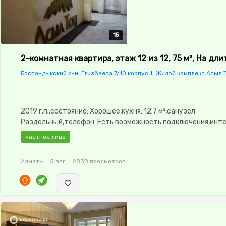
15
15
15
15
15
2-комнатная квартира, этаж 12 из 12, 75 м², На дл
Бостандыкский р-н, Егизбаева 7/10 корпус 1, Жилой комплекс Асыл 
2019 г.п.,состояние: Хорошее,кухня: 12.7 м²,санузел:
Раздельный,телефон: Есть возможность подключения,инте
Оптика,Полностью меблирована,Полностью меблирована,по
частное лицо
3.0,паркинг: Паркинг,Охрана,Домофон,Кодовый
замок,Сигнализация,Видеонаблюдение,Пластиковые
Алматы
5 авг.
2830 просмотров
окна,Кладовка,Счётчики,Тихий
двор,Кондиционер,Чистая,Уютная,Холодильник,Стиральная
автомат,Кабельное ТВ,Оплата поквартально,+ квартплата
длительный срок,Телевизор,Вся бытовая техника