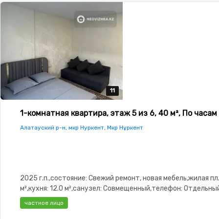
11
11
11
11
11
1-комнатная квартира, этаж 5 из 6, 40 м², По часам
Алатауский р-н, мкр Нуркент, Мкр Нұркент
2025 г.п.,состояние: Свежий ремонт, новая мебель,жилая пл.
м²,кухня: 12.0 м²,санузел: Совмещенный,телефон: Отдельны
ADSL,Полностью меблирована,Полностью меблирована,парк
частное лицо
Паркинг,Охрана,Домофон,Видеонаблюдение,Неугловая,Вст