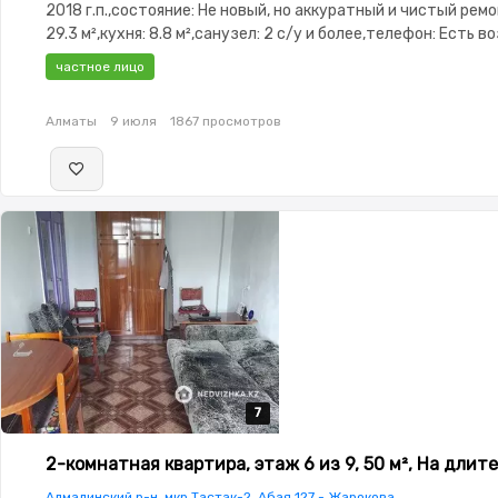
2018 г.п.,состояние: Не новый, но аккуратный и чистый ремо
29.3 м²,кухня: 8.8 м²,санузел: 2 с/у и более,телефон: Есть 
подключения,интернет: Оптика,Частично меблирована,Час
частное лицо
меблирована,потолки: 2.9,паркинг: Рядом охраняемая
стоянка,Домофон,Неугловая,Комнаты изолированы,Тихий д
Алматы
9 июля
1867 просмотров
7
7
7
7
7
2-комнатная квартира, этаж 6 из 9, 50 м², На длит
Алмалинский р-н, мкр Тастак-2, Абая 127 - Жарокова