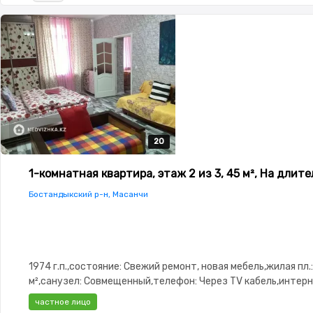
20
20
20
20
20
1-комнатная квартира, этаж 2 из 3, 45 м², На длит
Бостандыкский р-н, Масанчи
1974 г.п.,состояние: Свежий ремонт, новая мебель,жилая пл.:
м²,санузел: Совмещенный,телефон: Через TV кабель,интерн
кабель,потолки: 2.95,паркинг: Рядом охраняемая
частное лицо
стоянка,Домофон,Неугловая,Встроенная кухня,Тихий двор