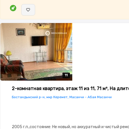
11
11
11
11
11
2-комнатная квартира, этаж 11 из 11, 71 м², На дли
Бостандыкский р-н, мкр Керемет, Масанчи - Абая Масанчи
2005 г.п.,состояние: Не новый, но аккуратный и чистый ремо