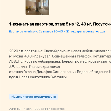
1-комнатная квартира, этаж 5 из 12, 40 м², Посуточ
Бостандыкский р-н, Сатпаева 90/43 - Жк Акварель центр города
2020 г.п.,состояние: Свежий ремонт, новая мебель,жилая пл.:
м²,кухня: 40.0 м²,санузел: Совмещенный,телефон: Нет,интер
ADSL,Полностью меблирована,Полностью меблирована,пото
2.9,паркинг: Рядом охраняемая
стоянка,Охрана,Домофон,Сигнализация,Видеонаблюдение,Н
кухня,Новая сантехника,Счётчики
Мадина - агент недвижимости
Алматы
4 авг.
2005244 просмотра