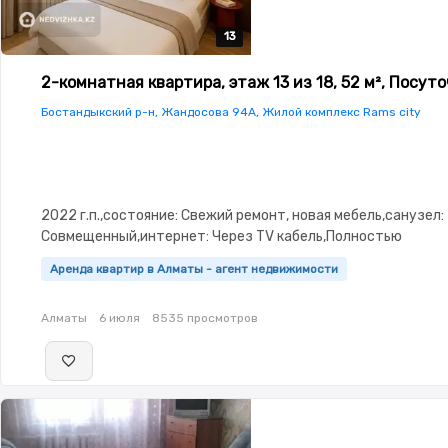
13
13
13
13
13
2-комнатная квартира, этаж 13 из 18, 52 м², Посут
Бостандыкский р-н, Жандосова 94А, Жилой комплекс Rams city
2022 г.п.,состояние: Свежий ремонт, новая мебель,санузел:
Совмещенный,интернет: Через TV кабель,Полностью
меблирована,Полностью меблирована,паркинг: Рядом охра
Аренда квартир в Алматы - агент недвижимости
стоянка,Охрана,Домофон,Кодовый
замок,Видеонаблюдение,Видеодомофон,Улучшенная,Кухня-
Алматы
6 июля
8535 просмотров
сантехника,Тихий двор,Кондиционер