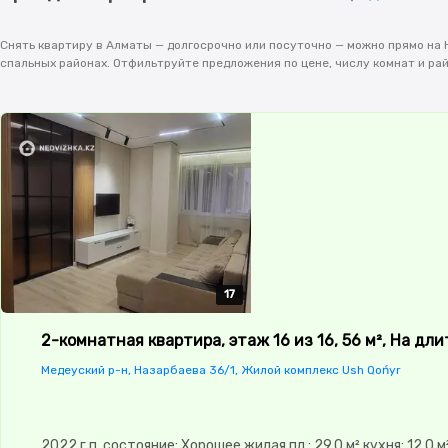
Снять квартиру в Алматы — долгосрочно или посуточно — можно прямо на Н
спальных районах. Отфильтруйте предложения по цене, числу комнат и ра
17
17
17
17
17
2-комнатная квартира, этаж 16 из 16, 56 м², На дл
Медеуский р-н, Назарбаева 36/1, Жилой комплекс Ush Qońyr
2022 г.п.,состояние: Хорошее,жилая пл.: 29.0 м²,кухня: 12.0 м