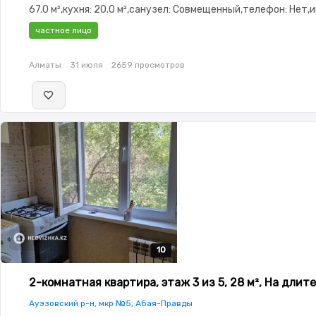
67.0 м²,кухня: 20.0 м²,санузел: Совмещенный,телефон: Нет,
Оптика,Полностью меблирована,Полностью меблирована,па
частное лицо
Паркинг,Охрана,Кодовый
замок,Видеонаблюдение,Видеодомофон,Пластиковые окна,
Алматы
31 июля
2659 просмотров
студия,Счётчики,Тихий двор,Кондиционер
10
10
10
10
10
2-комнатная квартира, этаж 3 из 5, 28 м², На длит
Ауэзовский р-н, мкр №5, Абая-Правды