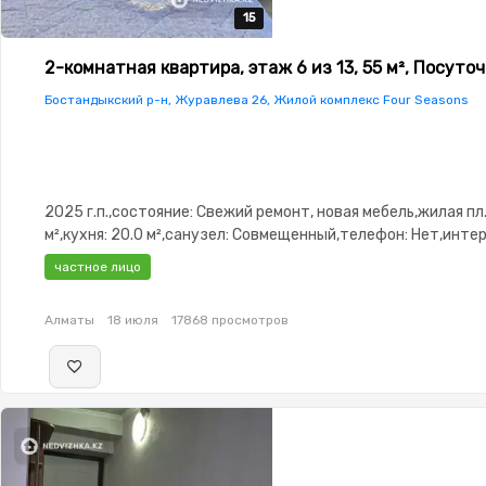
15
15
15
15
15
2-комнатная квартира, этаж 6 из 13, 55 м², Посуто
Бостандыкский р-н, Журавлева 26, Жилой комплекс Four Seasons
2025 г.п.,состояние: Свежий ремонт, новая мебель,жилая пл.
м²,кухня: 20.0 м²,санузел: Совмещенный,телефон: Нет,инте
ADSL,Полностью меблирована,Полностью меблирована,пот
частное лицо
3.0,паркинг: Рядом охраняемая стоянка,Охрана,Домофон,К
замок,Сигнализация,Видеонаблюдение,Видеодомофон,Пла
Алматы
18 июля
17868 просмотров
окна,Улучшенная,Комнаты изолированы,Кухня-студия,Встр
кухня,Новая сантехника,Счётчики,Тихий двор,Кондиционер