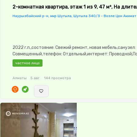
2-комнатная квартира, этаж 1 из 9, 47 м², На длит
Наурызбайский р-н, мкр Шугыла, Шугыла 340/3 - Возле Цон Акимат
2022 г.п.,состояние: Свежий ремонт, новая мебель,санузел:
Совмещенный,телефон: Отдельный,интернет: Проводной,П
меблирована,Полностью меблирована,паркинг: Паркинг,Реш
частное лицо
окнах,Охрана,Домофон,Кодовый
замок,Сигнализация,Видеонаблюдение,Видеодомофон,Неуг
Алматы
5 авг.
144 просмотра
изолированы,Кухня-студия,Встроенная кухня,Новая
сантехника,Счётчики,Тихий двор,Кондиционер,Удобно под