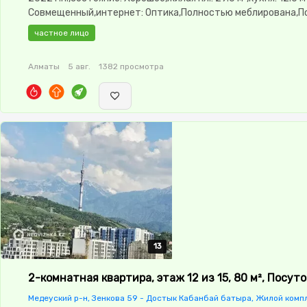
Совмещенный,интернет: Оптика,Полностью меблирована,
меблирована,паркинг:
частное лицо
Паркинг,Охрана,Домофон,Видеонаблюдение,Видеодомофон
окна,Комнаты изолированы,Встроенная кухня,Счётчики,Ти
Алматы
5 авг.
1382 просмотра
двор,Кондиционер
13
13
13
13
13
2-комнатная квартира, этаж 12 из 15, 80 м², Посут
Медеуский р-н, Зенкова 59 - Достык Кабанбай батыра, Жилой комп