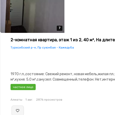
7
7
7
7
7
2-комнатная квартира, этаж 1 из 2, 40 м², На длит
Турксибский р-н, Пр суюнбая - Кажедуба
1970 г.п.,состояние: Свежий ремонт, новая мебель,жилая пл.:
м²,кухня: 5.0 м²,санузел: Совмещенный,телефон: Нет,интерн
Оптика,Полностью меблирована,Полностью меблирована,па
частное лицо
охраняемая стоянка,Решетки на окнах,Домофон,Кухня-сту
Алматы
1 авг.
2876 просмотров