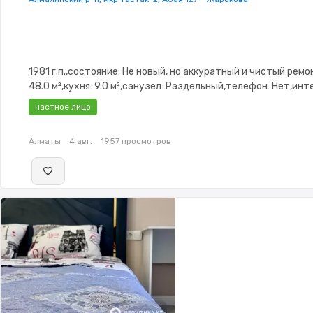
1981 г.п.,состояние: Не новый, но аккуратный и чистый ремо
48.0 м²,кухня: 9.0 м²,санузел: Раздельный,телефон: Нет,инт
Оптика,Полностью меблирована,Полностью меблирована,па
частное лицо
охраняемая
стоянка,Видеонаблюдение,Видеодомофон,Неугловая,Улуч
Алматы
4 авг.
1957 просмотров
изолированы,Кладовка,Счётчики