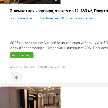
3-комнатная квартира, этаж 6 из 12, 180 м², Посут
Бостандыкский р-н, Розыбакиева 320, Жилой комплекс 4YOU
2025 г.п.,состояние: Свежий ремонт, новая мебель,кухня: 50
2 с/у и более,телефон: Отдельный,интернет: ADSL,Полнос
меблирована,Полностью меблирована,паркинг:
частное лицо
Паркинг,Домофон,Кодовый замок,Видеодомофон
Алматы
14 июля
13838 просмотров