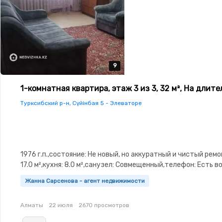
9
9
9
9
9
1-комнатная квартира, этаж 3 из 3, 32 м², На длит
Турксибский р-н, Сүйінбая 5 - Элеваторе
1976 г.п.,состояние: Не новый, но аккуратный и чистый ремо
17.0 м²,кухня: 8.0 м²,санузел: Совмещенный,телефон: Есть 
подключения,интернет: Проводной,Полностью меблирован
Жанна Сарсенова - агент недвижимости
меблирована,паркинг: Рядом охраняемая стоянка,Решетки 
окнах,Домофон,Неугловая,Новая сантехника,Счётчики,Тихи
Алматы
22 июля
2670 просмотров