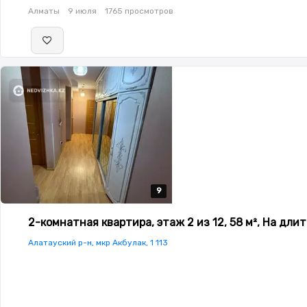
кухня,Новая сантехника,Тихий двор
Алматы
9 июля
1765 просмотров
9
9
9
9
9
2-комнатная квартира, этаж 2 из 12, 58 м², На дли
Алатауский р-н, мкр Акбулак, 1 113