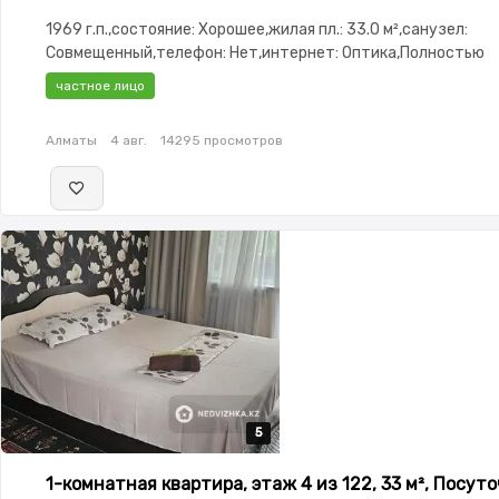
1969 г.п.,состояние: Хорошее,жилая пл.: 33.0 м²,санузел:
Совмещенный,телефон: Нет,интернет: Оптика,Полностью
меблирована,Полностью меблирована,потолки: 300.0,парки
частное лицо
охраняемая стоянка,Домофон,Неугловая,Комнаты изолиров
двор
Алматы
4 авг.
14295 просмотров
5
5
5
5
5
1-комнатная квартира, этаж 4 из 122, 33 м², Посут