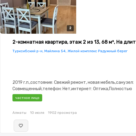
2
2
2-комнатная квартира, этаж 2 из 13, 68 м², На дли
Турксибский р-н, Майлина 54, Жилой комплекс Радужный берег
2019 г.п.,состояние: Свежий ремонт, новая мебель,санузел:
Совмещенный,телефон: Нет,интернет: Оптика,Полностью
меблирована,Полностью меблирована,паркинг: Рядом охра
частное лицо
стоянка,Домофон,Видеонаблюдение,Пластиковые
окна,Неугловая,Улучшенная,Кухня-студия,Кондиционер
Алматы
10 июля
1902 просмотра