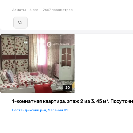
Алматы
4 авг.
2667 просмотров
20
20
20
20
20
1-комнатная квартира, этаж 2 из 3, 45 м², Посуточ
Бостандыкский р-н, Масанчи 81