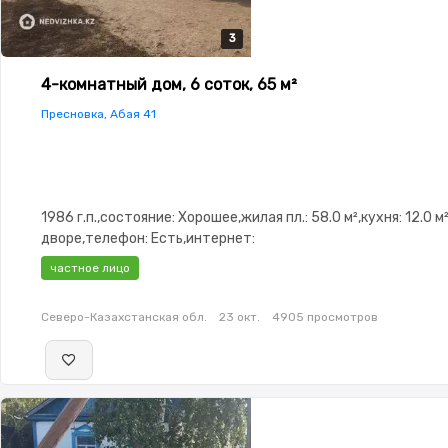
3
3
3
4-комнатный дом, 6 соток, 65 м²
Пресновка, Абая 41
1986 г.п.,состояние: Хорошее,жилая пл.: 58.0 м²,кухня: 12.0 м
дворе,телефон: Есть,интернет:
Проводной,Навес,Баня,Гараж,Сад,Веранда,Хозпостройки
частное лицо
Северо-Казахстанская обл.
23 окт.
4905 просмотров