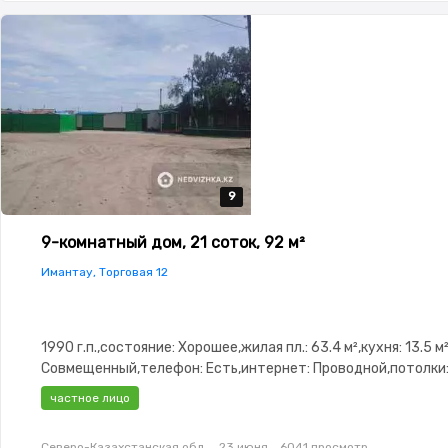
9
9
9
9
9
9-комнатный дом, 21 соток, 92 м²
Имантау, Торговая 12
1990 г.п.,состояние: Хорошее,жилая пл.: 63.4 м²,кухня: 13.5 м
Совмещенный,телефон: Есть,интернет: Проводной,потолки
2.9,Навес,Гараж,Сад
частное лицо
Северо-Казахстанская обл.
23 июня
6041 просмотр