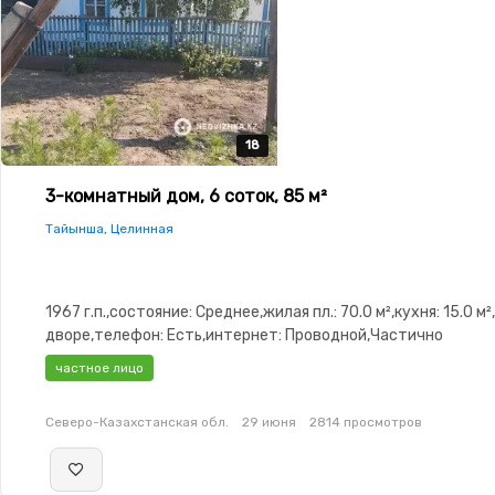
18
18
18
18
18
3-комнатный дом, 6 соток, 85 м²
Тайынша, Целинная
1967 г.п.,состояние: Среднее,жилая пл.: 70.0 м²,кухня: 15.0 м
дворе,телефон: Есть,интернет: Проводной,Частично
меблирована,Частично меблирована,Пластиковые
частное лицо
окна,Гараж,Веранда,Хозпостройки
Северо-Казахстанская обл.
29 июня
2814 просмотров