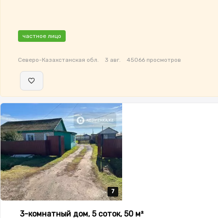
частное лицо
Северо-Казахстанская обл.
3 авг.
45066 просмотров
7
7
7
7
7
3-комнатный дом, 5 соток, 50 м²