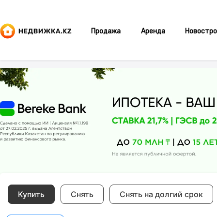
Продажа
Аренда
Новостро
Купить
Снять
Снять на долгий срок