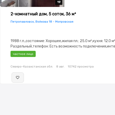
19
19
19
19
19
2-комнатный дом, 5 соток, 36 м²
Петропавловск, Войкова 18 - Мопровская
1988 г.п.,состояние: Хорошее,жилая пл.: 25.0 м²,кухня: 12.0 м
Раздельный,телефон: Есть возможность подключения,инте
ADSL,Навес,Баня,Гараж,Сад
частное лицо
Северо-Казахстанская обл.
8 авг.
10742 просмотра