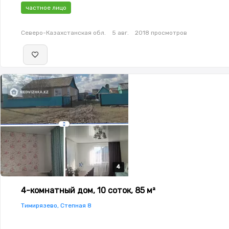
частное лицо
Северо-Казахстанская обл.
5 авг.
2018 просмотров
4
4
4
4
4-комнатный дом, 10 соток, 85 м²
Тимирязево, Степная 8