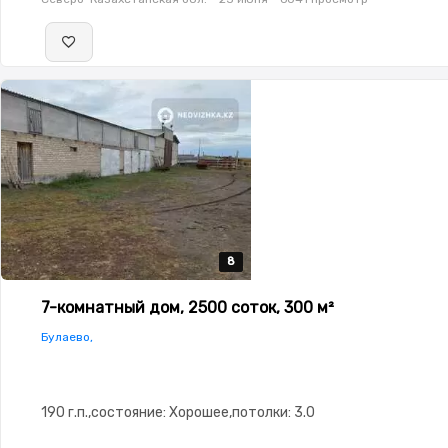
8
8
8
8
8
7-комнатный дом, 2500 соток, 300 м²
Булаево,
190 г.п.,состояние: Хорошее,потолки: 3.0