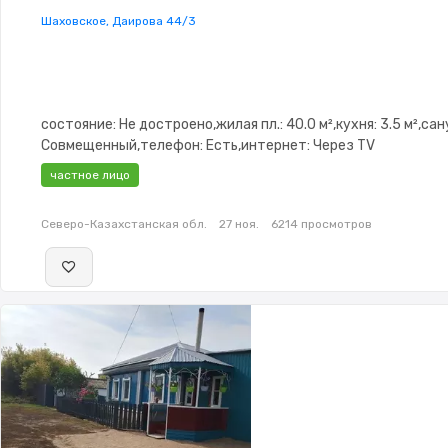
Шаховское, Даирова 44/3
состояние: Не достроено,жилая пл.: 40.0 м²,кухня: 3.5 м²,сан
Совмещенный,телефон: Есть,интернет: Через TV
кабель,Навес,Баня,Хозпостройки
частное лицо
Северо-Казахстанская обл.
27 ноя.
6214 просмотров