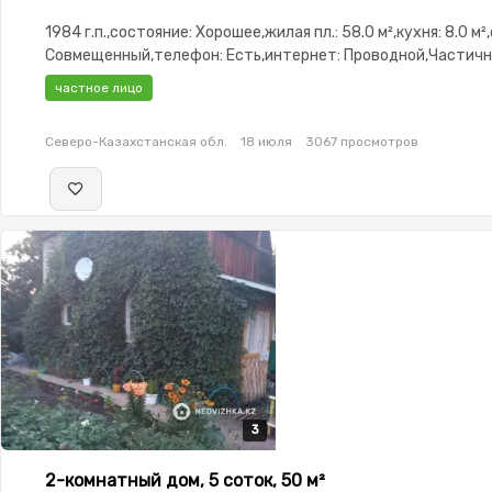
1984 г.п.,состояние: Хорошее,жилая пл.: 58.0 м²,кухня: 8.0 м²
Совмещенный,телефон: Есть,интернет: Проводной,Частич
меблирована,Частично меблирована,Баня,Гараж,Сад,Веран
частное лицо
Северо-Казахстанская обл.
18 июля
3067 просмотров
3
3
3
2-комнатный дом, 5 соток, 50 м²