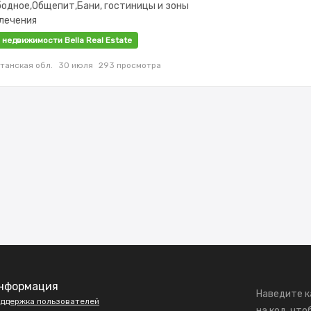
ободное,Общепит,Бани, гостиницы и зоны
лечения
 недвижимости Bella Real Estate
танская обл.
30 июля
293 просмотра
нформация
Наведите к
ддержка пользователей
на код, что