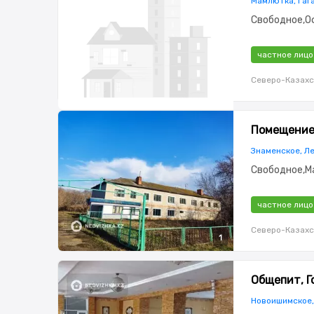
Мамлютка, Гаг
Свободное,О
частное лицо
Северо-Казахс
Помещение,
Знаменское, Л
Свободное,М
частное лицо
Северо-Казахс
1
Общепит, Г
Новоишимское,