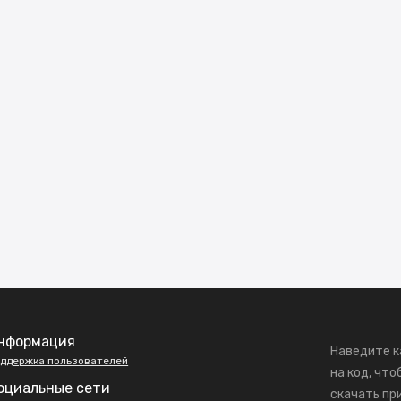
нформация
Наведите к
ддержка пользователей
на код, что
оциальные сети
скачать пр