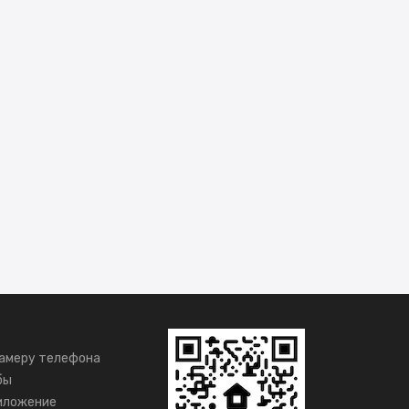
амеру телефона
бы
иложение