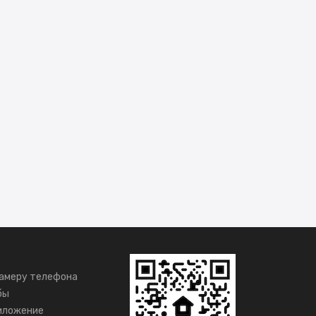
амеру телефона
бы
иложение