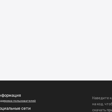
нформация
Наведите к
ддержка пользователей
на код, что
оциальные сети
скачать пр