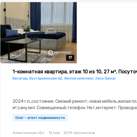
17
17
17
17
17
1-комнатная квартира, этаж 10 из 10, 27 м², Посуто
Бесагаш, Бухтарминская 62, Жилой комплекс Jana Qainar
2024 г.п.,состояние: Свежий ремонт, новая мебель,жилая пл.
м²,санузел: Совмещенный,телефон: Нет,интернет: Провод
меблирована,Полностью меблирована,паркинг: Паркинг,Ко
Олег - агент недвижимости
замок,Видеонаблюдение,Видеодомофон,Неугловая,Кухня-
студия,Встроенная кухня,Новая сантехника,Счётчики,Тихи
Алматинская обл.
12 мая
2579 просмотров
двор,Кондиционер