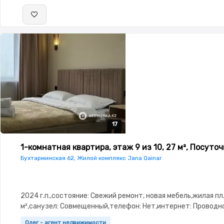
17
17
17
17
17
1-комнатная квартира, этаж 9 из 10, 27 м², Посуто
Пользовательское соглашение
Бухтарминская 62, Жилой комплекс Jana Qainar
Политика возврата
© 2023 - 2026 Недвижка.kz. D&D Group
2024 г.п.,состояние: Свежий ремонт, новая мебель,жилая пл.
Информация
м²,санузел: Совмещенный,телефон: Нет,интернет: Провод
меблирована,Полностью меблирована,паркинг: Паркинг,Ко
Поддержка пользователей
Олег - агент недвижимости