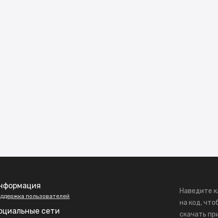
нформация
Наведите к
ддержка пользователей
на код, что
оциальные сети
скачать пр