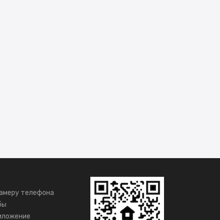
амеру телефона
бы
иложение