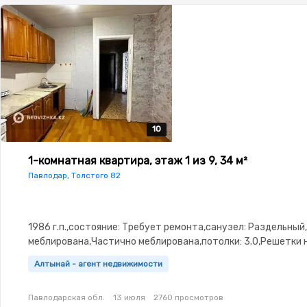
10
10
10
10
10
1-комнатная квартира, этаж 1 из 9, 34 м²
Павлодар, Толстого 82
1986 г.п.,состояние: Требует ремонта,санузел: Раздельны
меблирована,Частично меблирована,потолки: 3.0,Решетки 
окнах,Домофон,Видеонаблюдение
Алтынай - агент недвижимости
Павлодарская обл.
13 июля
2760 просмотров