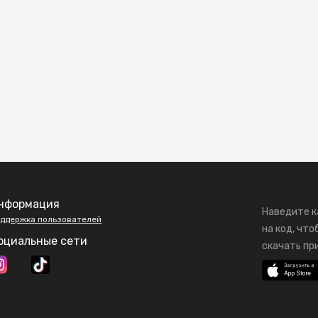
нформация
Наведите к
ддержка пользователей
на код, что
оциальные сети
скачать пр