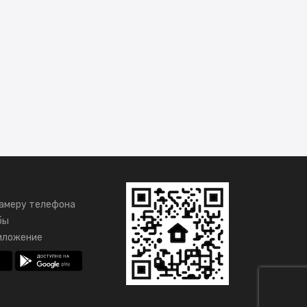
амеру телефона
бы
иложение