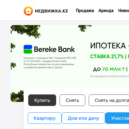
Продажа
Аренда
Ново
Купить
Снять
Снять на долг
Квартиру
Дом или дачу
Участо