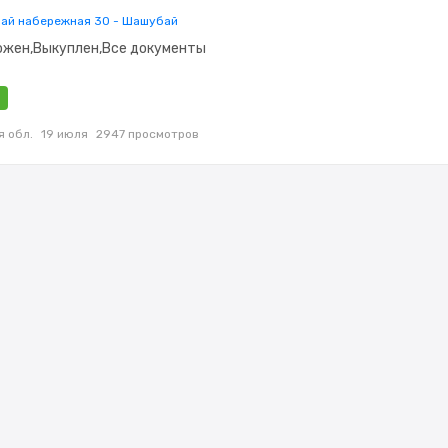
ай набережная 30 - Шашубай
ожен,Выкуплен,Все документы
я обл.
19 июля
2947 просмотров