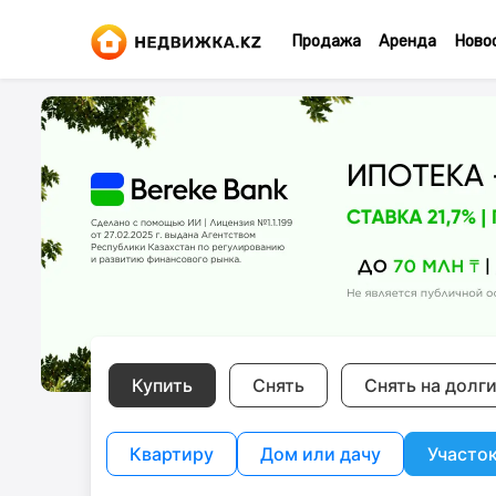
Продажа
Аренда
Ново
Купить
Снять
Снять на долг
Квартиру
Дом или дачу
Участо