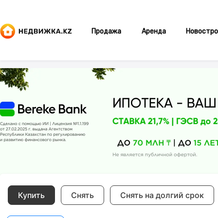
Продажа
Аренда
Новостро
Купить
Снять
Снять на долгий срок