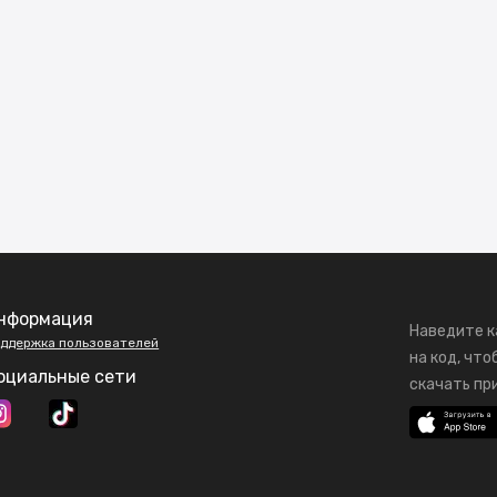
нформация
Наведите к
ддержка пользователей
на код, что
оциальные сети
скачать пр