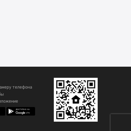
амеру телефона
бы
иложение