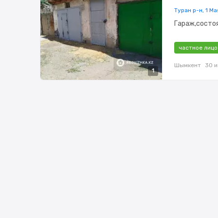
Туран р-н, 1 М
Гараж,состо
частное лицо
Шымкент
30 
1