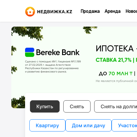
Продажа
Аренда
Ново
Купить
Снять
Снять на долг
Квартиру
Дом или дачу
Участо