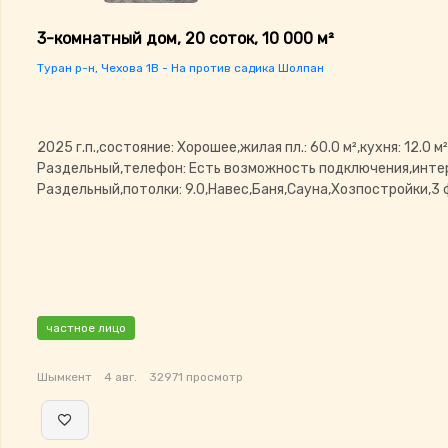
3-комнатный дом, 20 соток, 10 000 м²
Туран р-н, Чехова 1В - На против садика Шолпан
2025 г.п.,состояние: Хорошее,жилая пл.: 60.0 м²,кухня: 12.0 м
Раздельный,телефон: Есть возможность подключения,инте
Раздельный,потолки: 9.0,Навес,Баня,Сауна,Хозпостройки,3
частное лицо
Шымкент
4 авг.
32971 просмотр