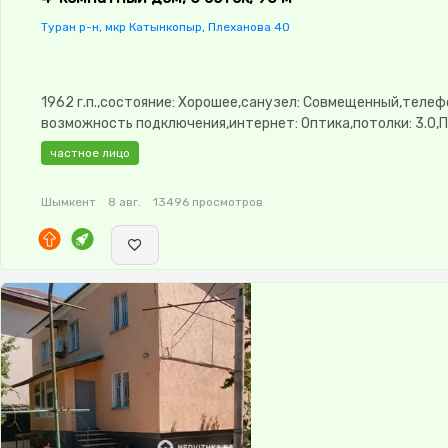
Туран р-н, мкр Катынкопыр, Плеханова 40
1962 г.п.,состояние: Хорошее,санузел: Совмещенный,телеф
возможность подключения,интернет: Оптика,потолки: 3.0,
окна,Баня,Бассейн,Сад,Веранда,Хозпостройки
частное лицо
Шымкент
8 авг.
13496 просмотров