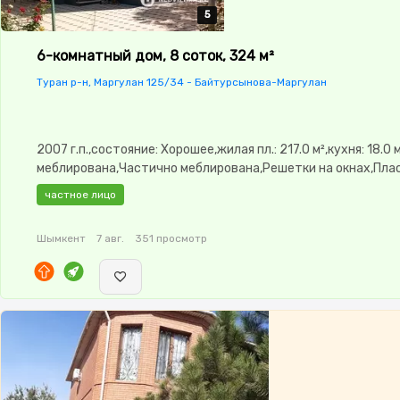
5
5
5
5
5
6-комнатный дом, 8 соток, 324 м²
Туран р-н, Маргулан 125/34 - Байтурсынова-Маргулан
2007 г.п.,состояние: Хорошее,жилая пл.: 217.0 м²,кухня: 18.0
меблирована,Частично меблирована,Решетки на окнах,Пла
окна,Навес,Баня,Бассейн,Гараж,Сад,Хозпостройки,Летняя 
частное лицо
Шымкент
7 авг.
351 просмотр