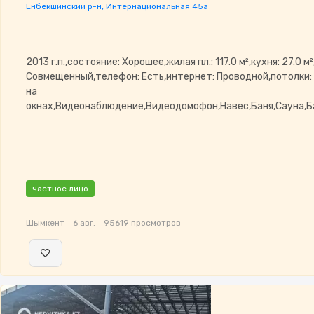
Енбекшинский р-н, Интернациональная 45а
2013 г.п.,состояние: Хорошее,жилая пл.: 117.0 м²,кухня: 27.0 м
Совмещенный,телефон: Есть,интернет: Проводной,потолки:
на
окнах,Видеонаблюдение,Видеодомофон,Навес,Баня,Сауна,Б
частное лицо
Шымкент
6 авг.
95619 просмотров