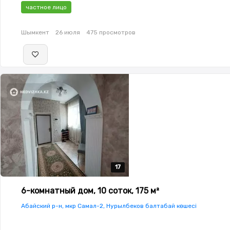
площадка
частное лицо
Шымкент
26 июля
475 просмотров
17
17
17
17
17
6-комнатный дом, 10 соток, 175 м²
Абайский р-н, мкр Самал-2, Нурылбеков балтабай көшесі