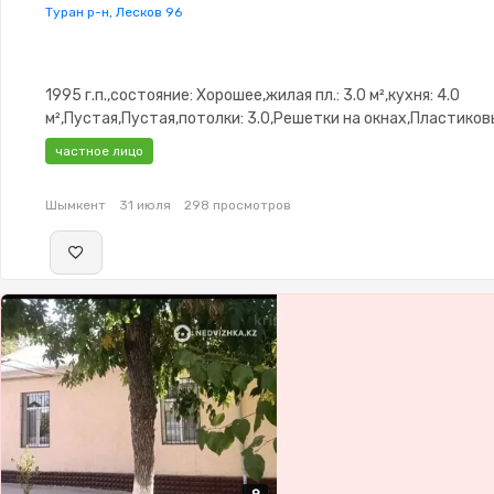
Туран р-н, Лесков 96
1995 г.п.,состояние: Хорошее,жилая пл.: 3.0 м²,кухня: 4.0
м²,Пустая,Пустая,потолки: 3.0,Решетки на окнах,Пластико
окна,Навес,Веранда
частное лицо
Шымкент
31 июля
298 просмотров