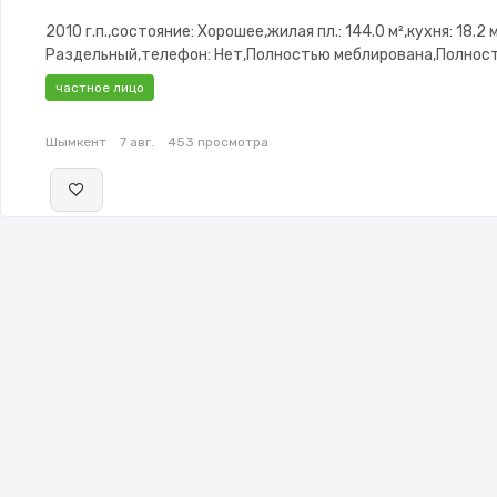
2010 г.п.,состояние: Хорошее,жилая пл.: 144.0 м²,кухня: 18.2 
Раздельный,телефон: Нет,Полностью меблирована,Полнос
меблирована,потолки: 3.0,Навес,Гараж,Сад,Детская площа
частное лицо
кухня
Шымкент
7 авг.
453 просмотра