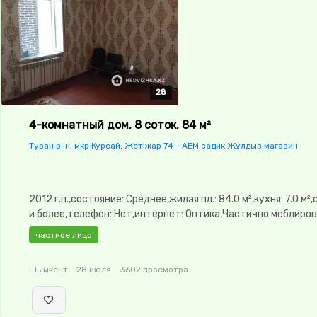
28
28
28
28
28
4-комнатный дом, 8 соток, 84 м²
Туран р-н, мкр Курсай, Жетіжар 74 - АЕМ садик Жұлдыз магазин
2012 г.п.,состояние: Среднее,жилая пл.: 84.0 м²,кухня: 7.0 м²,
и более,телефон: Нет,интернет: Оптика,Частично меблиро
меблирована,потолки: 3.0,Пластиковые окна,Сад,Детская 
частное лицо
Шымкент
28 июля
3602 просмотра