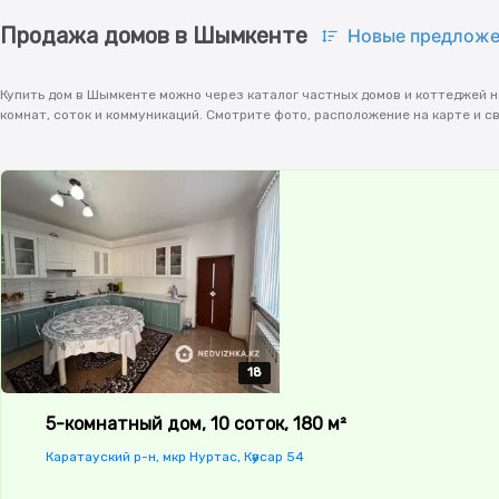
Продажа домов в Шымкенте
Новые предложе
Купить дом в Шымкенте можно через каталог частных домов и коттеджей на
комнат, соток и коммуникаций. Смотрите фото, расположение на карте и 
18
18
18
18
18
5-комнатный дом, 10 соток, 180 м²
Каратауский р-н, мкр Нуртас, Кәусар 54