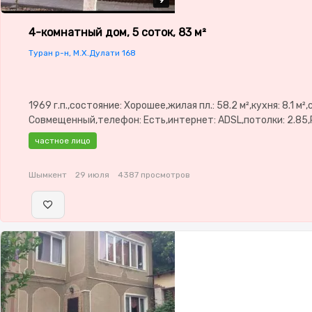
9
9
9
9
9
4-комнатный дом, 5 соток, 83 м²
Туран р-н, М.Х.Дулати 168
1969 г.п.,состояние: Хорошее,жилая пл.: 58.2 м²,кухня: 8.1 м²
Совмещенный,телефон: Есть,интернет: ADSL,потолки: 2.85
окнах,Навес,Баня,Сад,Хозпостройки
частное лицо
Шымкент
29 июля
4387 просмотров