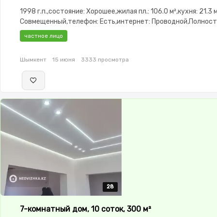
1998 г.п.,состояние: Хорошее,жилая пл.: 106.0 м²,кухня: 21.3 
Совмещенный,телефон: Есть,интернет: Проводной,Полнос
меблирована,Полностью меблирована,Пластиковые окна,Ба
частное лицо
Шымкент
15 июня
3333 просмотра
28
28
28
28
28
7-комнатный дом, 10 соток, 300 м²