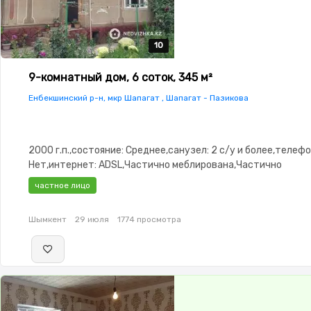
10
10
10
10
10
9-комнатный дом, 6 соток, 345 м²
Енбекшинский р-н, мкр Шапагат , Шапагат - Пазикова
2000 г.п.,состояние: Среднее,санузел: 2 с/у и более,телефо
Нет,интернет: ADSL,Частично меблирована,Частично
меблирована,Пластиковые
частное лицо
окна,Баня,Бассейн,Гараж,Сад,Веранда,Мангальная зона,Лет
Шымкент
29 июля
1774 просмотра