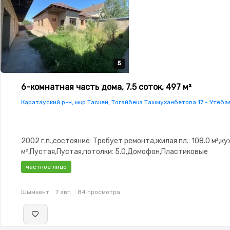
5
5
5
5
5
6-комнатная часть дома, 7.5 соток, 497 м²
Каратауский р-н, мкр Таскен, Тогайбека Ташмуханбетова 17 - Утеба
2002 г.п.,состояние: Требует ремонта,жилая пл.: 108.0 м²,кух
м²,Пустая,Пустая,потолки: 5.0,Домофон,Пластиковые
окна,Навес,Баня,Гараж,Сад,Веранда,Хозпостройки,Мангаль
частное лицо
зона,Летняя кухня
Шымкент
7 авг.
84 просмотра