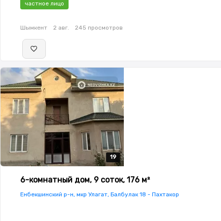
частное лицо
зона
Шымкент
2 авг.
245 просмотров
19
19
19
19
19
6-комнатный дом, 9 соток, 176 м²
Енбекшинский р-н, мкр Улагат, Балбулак 18 - Пахтакор