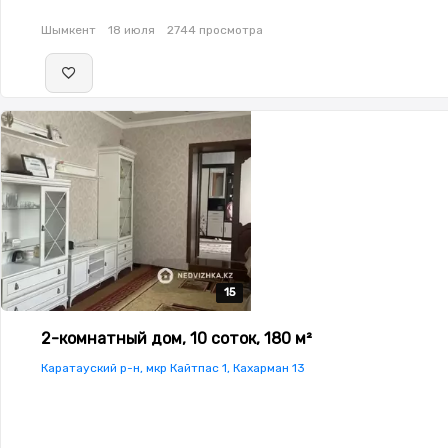
Шымкент
18 июля
2744 просмотра
15
15
15
15
15
2-комнатный дом, 10 соток, 180 м²
Каратауский р-н, мкр Кайтпас 1, Кахарман 13