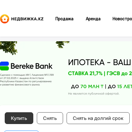
Продажа
Аренда
Новостро
Купить
Снять
Снять на долгий срок