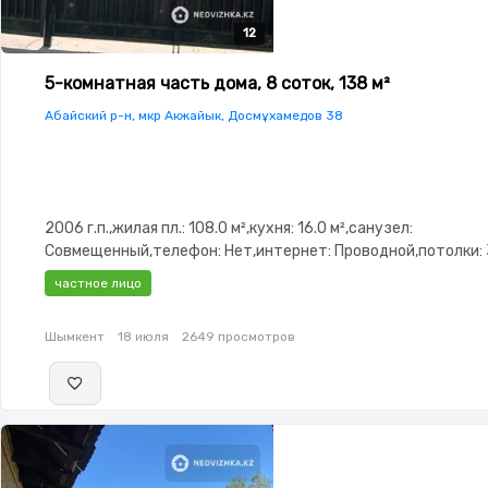
12
12
12
12
12
5-комнатная часть дома, 8 соток, 138 м²
Абайский р-н, мкр Акжайык, Досмұхамедов 38
2006 г.п.,жилая пл.: 108.0 м²,кухня: 16.0 м²,санузел:
Совмещенный,телефон: Нет,интернет: Проводной,потолки: 
частное лицо
Шымкент
18 июля
2649 просмотров