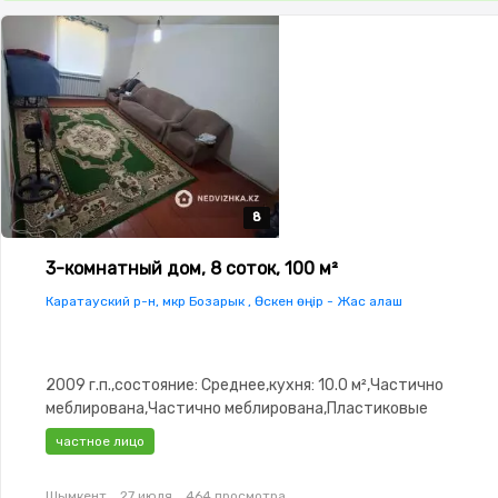
8
8
8
8
8
3-комнатный дом, 8 соток, 100 м²
Каратауский р-н, мкр Бозарык , Өскен өңір - Жас алаш
2009 г.п.,состояние: Среднее,кухня: 10.0 м²,Частично
меблирована,Частично меблирована,Пластиковые
окна,Гараж,Хозпостройки
частное лицо
Шымкент
27 июля
464 просмотра