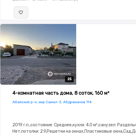
25
25
25
25
25
4-комнатная часть дома, 8 соток, 160 м²
Абайский р-н, мкр Самал-3, Абдраманов 114
2019 г.п.,состояние: Среднее,кухня: 4.0 м²,санузел: Раздел
Нет,потолки: 2.9,Решетки на окнах,Пластиковые окна,Сад,