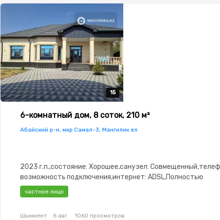
15
15
15
15
15
6-комнатный дом, 8 соток, 210 м²
Абайский р-н, мкр Самал-3, Мангилик ел
2023 г.п.,состояние: Хорошее,санузел: Совмещенный,телеф
возможность подключения,интернет: ADSL,Полностью
меблирована,Полностью меблирована,потолки: 3.5,Пласти
частное лицо
окна,Навес
Шымкент
6 авг.
1060 просмотров