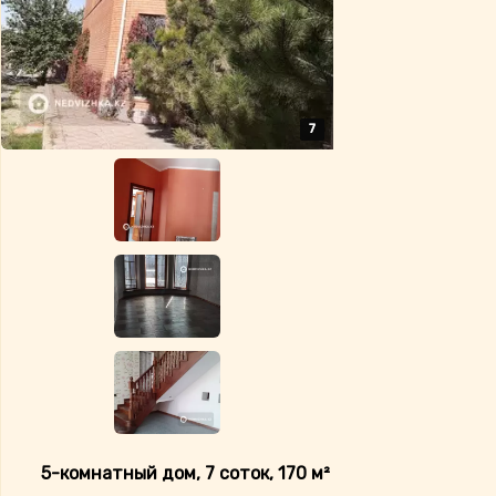
7
7
7
7
7
5-комнатный дом, 7 соток, 170 м²