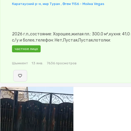
Каратауский р-н, мкр Туран , Өгем 1156 - Мойка Vegas
2026 г.п.,состояние: Хорошее,жилая пл.: 300.0 м²,кухня: 41.0
с/у и более,телефон: Нет,Пустая,Пустая,потолки:
3.2,Видеонаблюдение,Баня
частное лицо
Шымкент
13 янв.
7636 просмотров