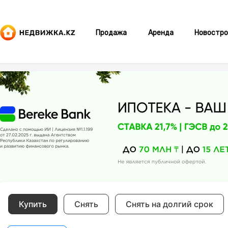
Продажа
Аренда
Новостро
Купить
Снять
Снять на долгий срок