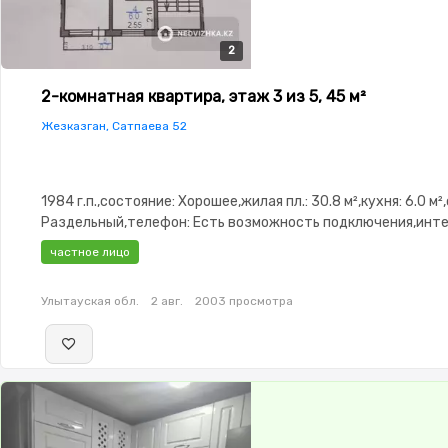
2
2
2-комнатная квартира, этаж 3 из 5, 45 м²
Жезказган, Сатпаева 52
1984 г.п.,состояние: Хорошее,жилая пл.: 30.8 м²,кухня: 6.0 м²
Раздельный,телефон: Есть возможность подключения,инте
Проводной,Частично меблирована,Частично меблирована,п
частное лицо
Паркинг,Домофон,Неугловая
Улытауская обл.
2 авг.
2003 просмотра