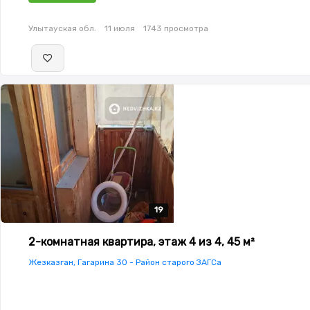
окнах,Домофон,Неугловая,Кладовка
Улытауская обл.
11 июля
1743 просмотра
19
19
19
19
19
2-комнатная квартира, этаж 4 из 4, 45 м²
Жезказган, Гагарина 30 - Район старого ЗАГСа