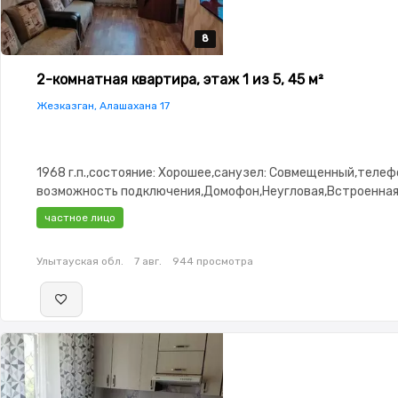
8
8
8
8
8
2-комнатная квартира, этаж 1 из 5, 45 м²
Жезказган, Алашахана 17
1968 г.п.,состояние: Хорошее,санузел: Совмещенный,телеф
возможность подключения,Домофон,Неугловая,Встроенна
кухня,Кладовка
частное лицо
Улытауская обл.
7 авг.
944 просмотра