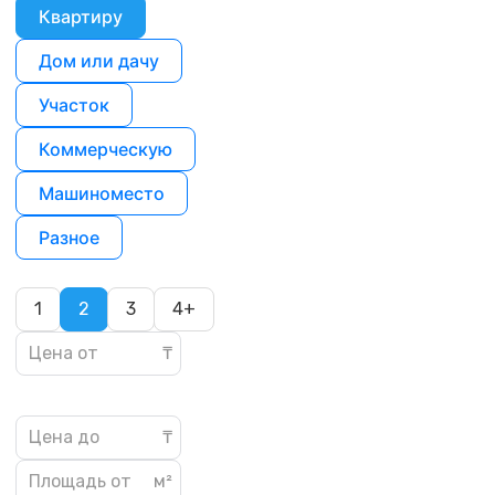
Квартиру
Дом или дачу
Участок
Коммерческую
Машиноместо
Разное
1
2
3
4+