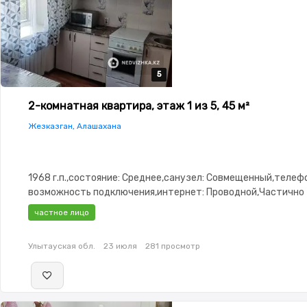
5
5
5
5
5
2-комнатная квартира, этаж 1 из 5, 45 м²
Жезказган, Алашахана
1968 г.п.,состояние: Среднее,санузел: Совмещенный,телефо
возможность подключения,интернет: Проводной,Частично
меблирована,Частично меблирована,Решетки на
частное лицо
окнах,Домофон,Пластиковые окна,Неугловая,Кладовка,Удо
коммерцию
Улытауская обл.
23 июля
281 просмотр