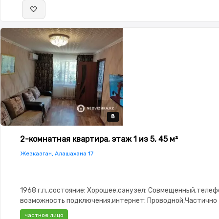
8
8
8
8
8
2-комнатная квартира, этаж 1 из 5, 45 м²
Жезказган, Алашахана 17
1968 г.п.,состояние: Хорошее,санузел: Совмещенный,телеф
возможность подключения,интернет: Проводной,Частично
меблирована,Частично меблирована,Решетки на
частное лицо