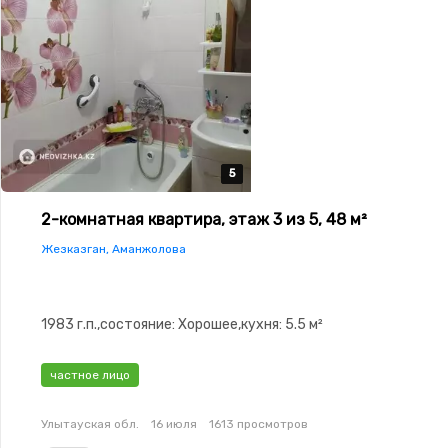
5
5
5
5
5
2-комнатная квартира, этаж 3 из 5, 48 м²
Жезказган, Аманжолова
1983 г.п.,состояние: Хорошее,кухня: 5.5 м²
частное лицо
Улытауская обл.
16 июля
1613 просмотров