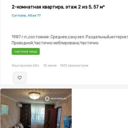
2-комнатная квартира, этаж 2 из 5, 57 м²
Сатпаев, Абая 77
1987 г.п.,состояние: Среднее,санузел: Раздельный,интернет
Проводной,Частично меблирована,Частично
меблирована,Домофон,Пластиковые
частное лицо
окна,Неугловая,Улучшенная,Комнаты изолированы,Новая
сантехника,Тихий двор
Улытауская обл.
13 июля
1613 просмотров