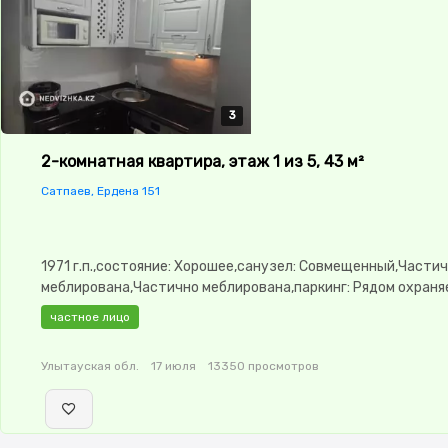
3
3
3
2-комнатная квартира, этаж 1 из 5, 43 м²
Сатпаев, Ердена 151
1971 г.п.,состояние: Хорошее,санузел: Совмещенный,Части
меблирована,Частично меблирована,паркинг: Рядом охраня
стоянка,Домофон,Пластиковые окна,Неугловая,Новая сант
частное лицо
двор
Улытауская обл.
17 июля
13350 просмотров