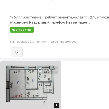
1967 г.п.,состояние: Требует ремонта,жилая пл.: 27.0 м²,кухн
м²,санузел: Раздельный,телефон: Нет,интернет:
Проводной,Пустая,Пустая,потолки: 3.3,паркинг: Рядом охра
частное лицо
стоянка,Кодовый замок,Неугловая,Комнаты изолированы
Улытауская обл.
15 июля
2508 просмотров
7
7
7
7
7