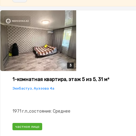
3
3
3
1-комнатная квартира, этаж 5 из 5, 31 м²
Экибастуз, Ауэзова 4а
1971 г.п.,состояние: Среднее
частное лицо