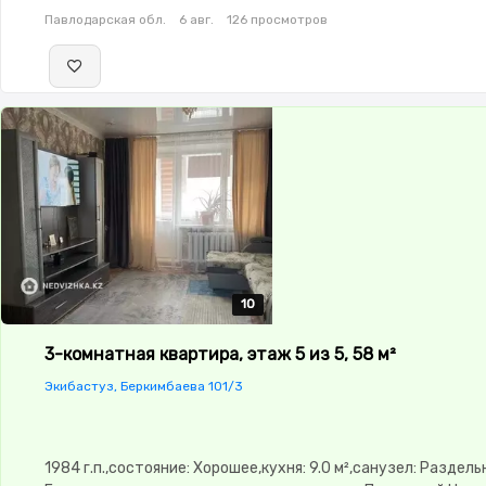
Павлодарская обл.
6 авг.
126 просмотров
10
10
10
10
10
3-комнатная квартира, этаж 5 из 5, 58 м²
Экибастуз, Беркимбаева 101/3
1984 г.п.,состояние: Хорошее,кухня: 9.0 м²,санузел: Раздел