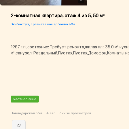
2
2
2-комнатная квартира, этаж 4 из 5, 50 м²
Экибастуз, Ерганата кошербаева 60а
1987 г.п.,состояние: Требует ремонта,жилая пл.: 35.0 м²,кухня
м²,санузел: Раздельный,Пустая,Пустая,Домофон,Комнаты 
частное лицо
Павлодарская обл.
4 авг.
37936 просмотров