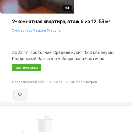
24
24
24
24
24
2-комнатная квартира, этаж 6 из 12, 53 м²
Экибастуз, Машхур Жусупа
2022 г.п.,состояние: Среднее,кухня: 12.0 м²,санузел:
Раздельный,Частично меблирована,Частично
меблирована,Домофон,Видеонаблюдение,Пластиковые
частное лицо
окна,Неугловая,Улучшенная,Комнаты изолированы,Новая
сантехника,Счётчики,Тихий двор,Кондиционер
Павлодарская обл.
31 июля
3080 просмотров