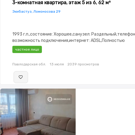
3-комнатная квартира, этаж 5 из 6, 62 м²
Экибастуз, Ломоносова 29
1993 г.п.,состояние: Хорошее,санузел: Раздельный,телефон
возможность подключения,интернет: ADSL,Полностью
меблирована,Полностью меблирована,паркинг: Рядом охра
частное лицо
стоянка,Домофон,Видеонаблюдение,Пластиковые окна,Нов
сантехника,Кладовка,Счётчики,Кондиционер
Павлодарская обл.
13 июля
2039 просмотров