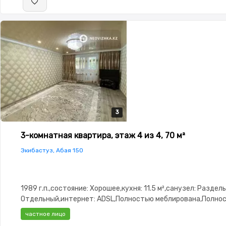
3
3
3
3-комнатная квартира, этаж 4 из 4, 70 м²
Экибастуз, Абая 150
1989 г.п.,состояние: Хорошее,кухня: 11.5 м²,санузел: Разде
Отдельный,интернет: ADSL,Полностью меблирована,Полно
меблирована,потолки: 3.0,Домофон,Пластиковые окна,Счёт
частное лицо
двор