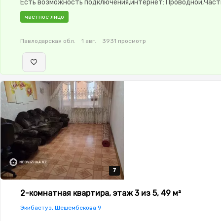
Есть возможность подключения,интернет: Проводной,Час
меблирована,Частично меблирована,паркинг:
частное лицо
Паркинг,Домофон,Пластиковые окна,Неугловая,Комнаты
изолированы,Счётчики,Тихий двор
Павлодарская обл.
1 авг.
3931 просмотр
7
7
7
7
7
2-комнатная квартира, этаж 3 из 5, 49 м²
Экибастуз, Шешембекова 9