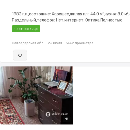
1983 г.п.,состояние: Хорошее,жилая пл.: 44.0 м²,кухня: 8.0 м²
Раздельный,телефон: Нет,интернет: Оптика,Полностью
меблирована,Полностью меблирована,паркинг: Рядом охра
частное лицо
стоянка,Домофон,Сигнализация
Павлодарская обл.
23 июля
3662 просмотра
11
11
11
11
11