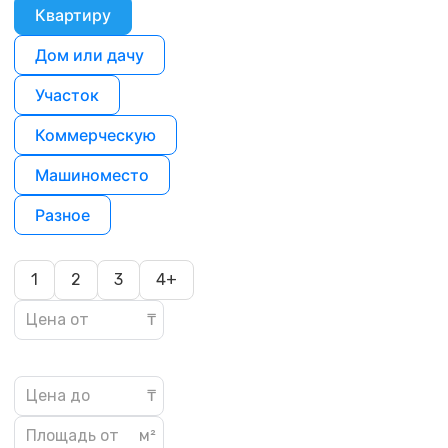
Квартиру
Дом или дачу
Участок
Коммерческую
Машиноместо
Разное
1
2
3
4+