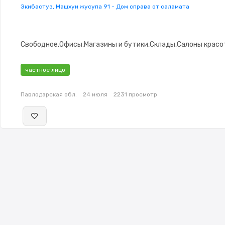
Экибастуз, Машхуи жусупа 91 - Дом справа от саламата
Свободное,Офисы,Магазины и бутики,Склады,Салоны крас
частное лицо
Павлодарская обл.
24 июля
2231 просмотр