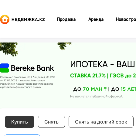
Продажа
Аренда
Новостро
Купить
Снять
Снять на долгий срок