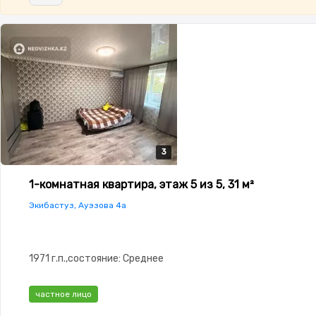
3
3
3
1-комнатная квартира, этаж 5 из 5, 31 м²
Экибастуз, Ауэзова 4а
1971 г.п.,состояние: Среднее
частное лицо