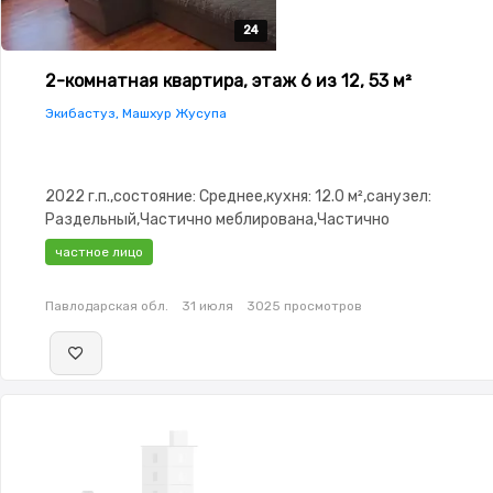
24
24
24
24
24
2-комнатная квартира, этаж 6 из 12, 53 м²
Экибастуз, Машхур Жусупа
2022 г.п.,состояние: Среднее,кухня: 12.0 м²,санузел:
Раздельный,Частично меблирована,Частично
меблирована,Домофон,Видеонаблюдение,Пластиковые
частное лицо
окна,Неугловая,Улучшенная,Комнаты изолированы,Новая
сантехника,Счётчики,Тихий двор,Кондиционер
Павлодарская обл.
31 июля
3025 просмотров