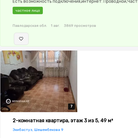
Есть возможность подключения,интернет: Проводной,Час
меблирована,Частично меблирована,паркинг:
частное лицо
Паркинг,Домофон,Пластиковые окна,Неугловая,Комнаты
изолированы,Счётчики,Тихий двор
Павлодарская обл.
1 авг.
3869 просмотров
7
7
7
7
7
2-комнатная квартира, этаж 3 из 5, 49 м²
Экибастуз, Шешембекова 9