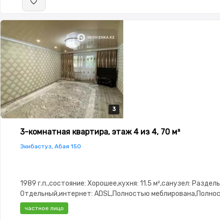
3
3
3
3-комнатная квартира, этаж 4 из 4, 70 м²
Экибастуз, Абая 150
1989 г.п.,состояние: Хорошее,кухня: 11.5 м²,санузел: Разде
Отдельный,интернет: ADSL,Полностью меблирована,Полно
меблирована,потолки: 3.0,Домофон,Пластиковые окна,Счёт
частное лицо
двор