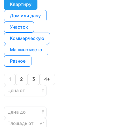
Квартиру
Дом или дачу
Участок
Коммерческую
Машиноместо
Разное
1
2
3
4+