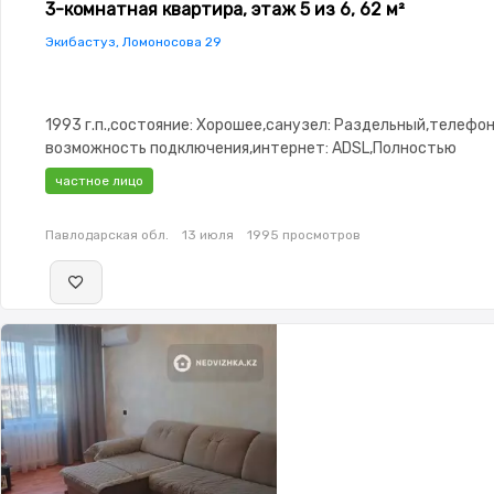
3-комнатная квартира, этаж 5 из 6, 62 м²
Экибастуз, Ломоносова 29
1993 г.п.,состояние: Хорошее,санузел: Раздельный,телефон
возможность подключения,интернет: ADSL,Полностью
меблирована,Полностью меблирована,паркинг: Рядом охра
частное лицо
стоянка,Домофон,Видеонаблюдение,Пластиковые окна,Нов
сантехника,Кладовка,Счётчики,Кондиционер
Павлодарская обл.
13 июля
1995 просмотров