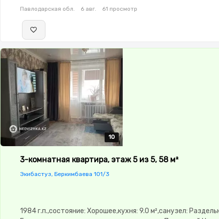
Павлодарская обл.
6 авг.
61 просмотр
10
10
10
10
10
3-комнатная квартира, этаж 5 из 5, 58 м²
Экибастуз, Беркимбаева 101/3
1984 г.п.,состояние: Хорошее,кухня: 9.0 м²,санузел: Раздел