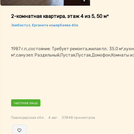
2
2
2-комнатная квартира, этаж 4 из 5, 50 м²
Экибастуз, Ерганата кошербаева 60а
1987 г.п.,состояние: Требует ремонта,жилая пл.: 35.0 м²,кухня
м²,санузел: Раздельный,Пустая,Пустая,Домофон,Комнаты 
частное лицо
Павлодарская обл.
4 авг.
37848 просмотров