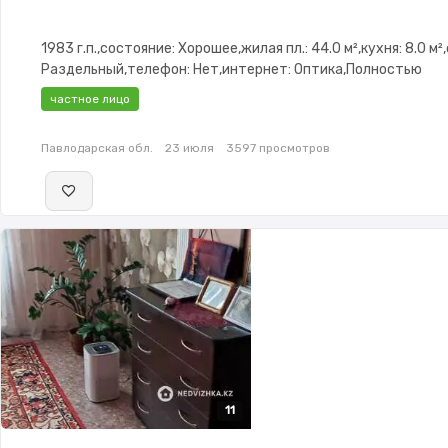
1983 г.п.,состояние: Хорошее,жилая пл.: 44.0 м²,кухня: 8.0 м²
Раздельный,телефон: Нет,интернет: Оптика,Полностью
меблирована,Полностью меблирована,паркинг: Рядом охра
частное лицо
стоянка,Домофон,Сигнализация
Павлодарская обл.
23 июля
3597 просмотров
11
11
11
11
11