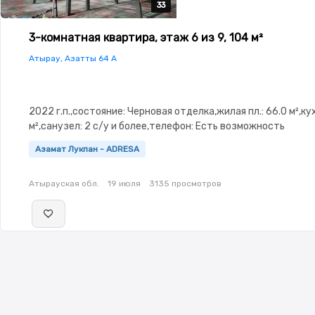
33
33
33
33
33
3-комнатная квартира, этаж 6 из 9, 104 м²
Атырау, Азатты 64 А
2022 г.п.,состояние: Черновая отделка,жилая пл.: 66.0 м²,кух
м²,санузел: 2 с/у и более,телефон: Есть возможность
подключения,интернет: Оптика,Пустая,Пустая,потолки: 3.0,
Азамат Лукпан - ADRESA
Паркинг,Сигнализация,Видеонаблюдение,Видеодомофон
Атырауская обл.
19 июля
3135 просмотров