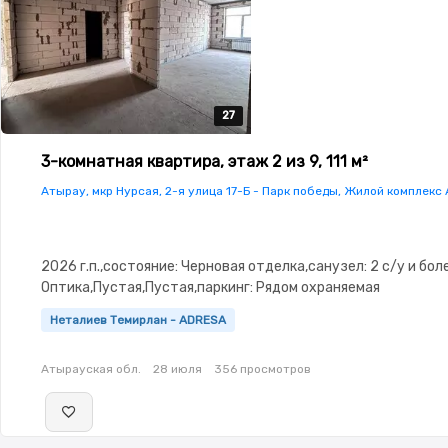
27
27
27
27
27
3-комнатная квартира, этаж 2 из 9, 111 м²
Атырау, мкр Нурсая, 2-я улица 17-Б - Парк победы, Жилой комплекс
2026 г.п.,состояние: Черновая отделка,санузел: 2 с/у и бол
Оптика,Пустая,Пустая,паркинг: Рядом охраняемая
стоянка,Охрана,Видеонаблюдение,Видеодомофон
Неталиев Темирлан - ADRESA
Атырауская обл.
28 июля
356 просмотров