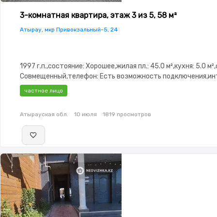
3-комнатная квартира, этаж 3 из 5, 58 м²
Атырау, мкр Привокзальный-5, 24
1997 г.п.,состояние: Хорошее,жилая пл.: 45.0 м²,кухня: 5.0 м²
Совмещенный,телефон: Есть возможность подключения,ин
ADSL,Полностью меблирована,Полностью меблирована,парк
частное лицо
Паркинг,Домофон,Видеонаблюдение,Пластиковые
окна,Неугловая,Улучшенная,Счётчики,Тихий двор,Кондицио
Атырауская обл.
10 июля
1819 просмотров