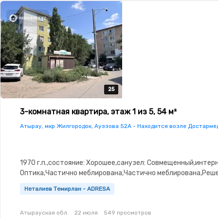
25
25
25
25
25
3-комнатная квартира, этаж 1 из 5, 54 м²
Атырау, мкр Жилгородок, Ауэзова 52А - Находится возле Достарме
1970 г.п.,состояние: Хорошее,санузел: Совмещенный,интер
Оптика,Частично меблирована,Частично меблирована,Реше
окнах,Домофон,Неугловая,Комнаты изолированы,Встроенн
Неталиев Темирлан - ADRESA
кухня,Новая сантехника,Тихий двор
Атырауская обл.
22 июля
549 просмотров