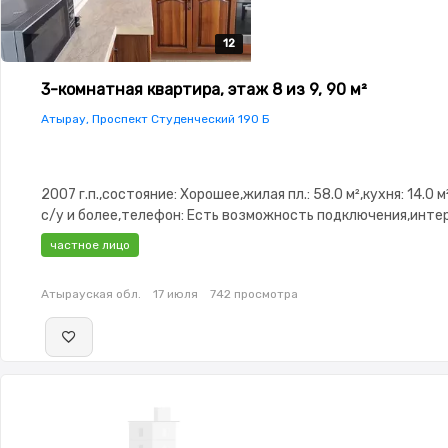
12
12
12
12
12
3-комнатная квартира, этаж 8 из 9, 90 м²
Атырау, Проспект Студенческий 190 Б
2007 г.п.,состояние: Хорошее,жилая пл.: 58.0 м²,кухня: 14.0 м
с/у и более,телефон: Есть возможность подключения,инте
Оптика,Частично меблирована,Частично
частное лицо
меблирована,Домофон,Видеонаблюдение,Комнаты
изолированы,Встроенная кухня,Тихий двор,Кондиционер
Атырауская обл.
17 июля
742 просмотра