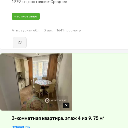
1979 г.п.,состояние: Среднее
частное лицо
Атырауская обл.
3 авг.
1641 просмотр
9
9
9
9
9
3-комнатная квартира, этаж 4 из 9, 75 м²
Нурсая 113