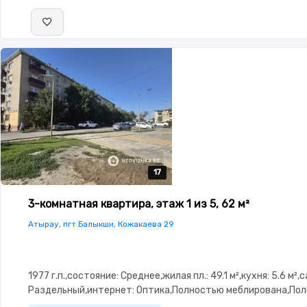
17
17
17
17
17
3-комнатная квартира, этаж 1 из 5, 62 м²
Атырау, пгт Балыкши, Кожакаева 29
1977 г.п.,состояние: Среднее,жилая пл.: 49.1 м²,кухня: 5.6 м²,
Раздельный,интернет: Оптика,Полностью меблирована,По
меблирована,Решетки на окнах,Домофон,Неугловая,Тихий 