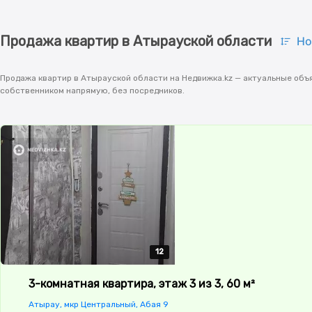
Продажа квартир в Атырауской области
Но
Продажа квартир в Атырауской области на Недвижка.kz — актуальные объя
собственником напрямую, без посредников.
12
12
12
12
12
3-комнатная квартира, этаж 3 из 3, 60 м²
Атырау, мкр Центральный, Абая 9