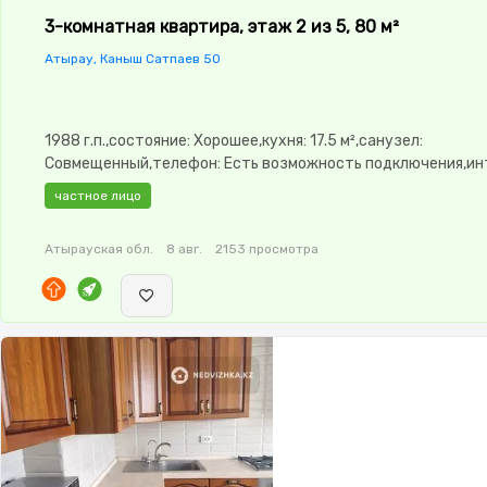
3-комнатная квартира, этаж 2 из 5, 80 м²
Атырау, Каныш Сатпаев 50
1988 г.п.,состояние: Хорошее,кухня: 17.5 м²,санузел:
Совмещенный,телефон: Есть возможность подключения,ин
Оптика,Полностью меблирована,Полностью меблирована,Р
частное лицо
окнах,Домофон,Пластиковые окна,Неугловая,Комнаты
изолированы,Счётчики,Кондиционер
Атырауская обл.
8 авг.
2153 просмотра