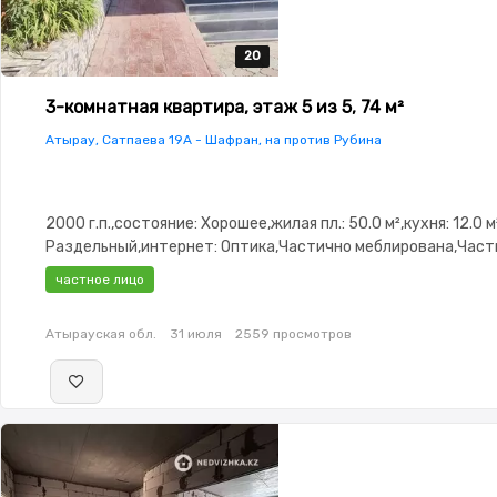
20
20
20
20
20
3-комнатная квартира, этаж 5 из 5, 74 м²
Атырау, Сатпаева 19А - Шафран, на против Рубина
2000 г.п.,состояние: Хорошее,жилая пл.: 50.0 м²,кухня: 12.0 м
Раздельный,интернет: Оптика,Частично меблирована,Част
меблирована,паркинг: Паркинг,Домофон,Неугловая,Комнаты
частное лицо
изолированы,Встроенная кухня,Счётчики,Тихий двор,Конд
Атырауская обл.
31 июля
2559 просмотров