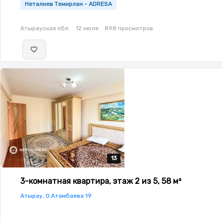
Неталиев Темирлан - ADRESA
Атырауская обл.
12 июля
898 просмотров
13
13
13
13
13
3-комнатная квартира, этаж 2 из 5, 58 м²
Атырау, О.Атамбаева 19