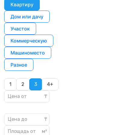
Квартиру
Дом или дачу
Участок
Коммерческую
Машиноместо
Разное
1
2
3
4+