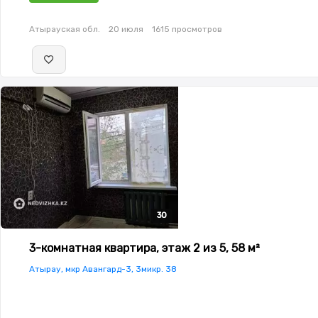
окнах,Домофон,Кодовый
замок,Видеонаблюдение,Видеодомофон,Пластиковые
Атырауская обл.
20 июля
1615 просмотров
окна,Улучшенная,Комнаты изолированы,Встроенная
кухня,Счётчики,Тихий двор,Кондиционер
30
30
30
30
30
3-комнатная квартира, этаж 2 из 5, 58 м²
Атырау, мкр Авангард-3, 3микр. 38