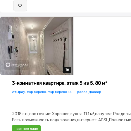
16
16
16
16
16
3-комнатная квартира, этаж 5 из 5, 80 м²
Атырау, мкр Береке, Мкр Береке 14 - Трасса Доссор
2018 г.п.,состояние: Хорошее,кухня: 11.1 м²,санузел: Раздел
Есть возможность подключения,интернет: ADSL,Полность
меблирована,Полностью меблирована,паркинг: Паркинг,Реш
частное лицо