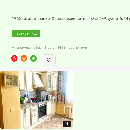
1962 г.п.,состояние: Хорошее,жилая пл.: 39.27 м²,кухня: 6.44 
частное лицо
Атырауская обл.
8 авг.
1456 просмотров
15
15
15
15
15