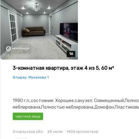
16
16
16
16
16
3-комнатная квартира, этаж 4 из 5, 60 м²
Атырау, Муканова 1
1980 г.п.,состояние: Хорошее,санузел: Совмещенный,Полн
меблирована,Полностью меблирована,Домофон,Пластиков
окна,Неугловая,Кухня-студия,Встроенная кухня,Счётчики,
частное лицо
двор,Кондиционер
Атырауская обл.
28 июля
1406 просмотров