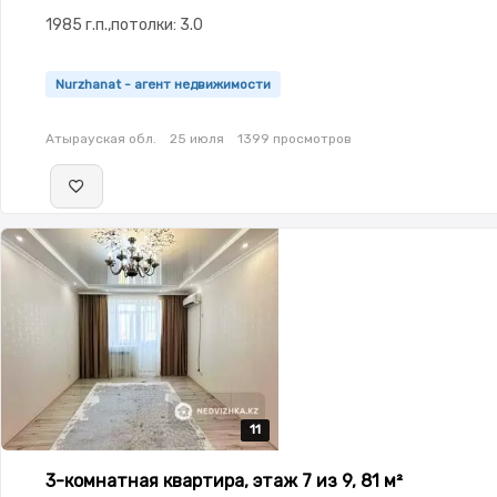
1985 г.п.,потолки: 3.0
Nurzhanat - агент недвижимости
Атырауская обл.
25 июля
1399 просмотров
11
11
11
11
11
3-комнатная квартира, этаж 7 из 9, 81 м²