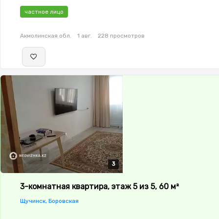
частное лицо
Акмолинская обл.
1 авг.
228 просмотров
3
3
3
3-комнатная квартира, этаж 5 из 5, 60 м²
Щучинск, Боровская