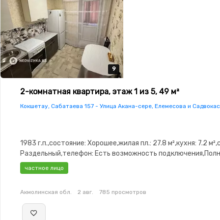
9
9
9
9
9
2-комнатная квартира, этаж 1 из 5, 49 м²
Кокшетау, Сабатаева 157 - Улица Акана-сере, Елемесова и Садвока
1983 г.п.,состояние: Хорошее,жилая пл.: 27.8 м²,кухня: 7.2 м²
Раздельный,телефон: Есть возможность подключения,Пол
меблирована,Полностью меблирована,паркинг: Рядом охра
частное лицо
стоянка,Решетки на окнах,Домофон,Пластиковые
окна,Неугловая,Комнаты изолированы,Встроенная
Акмолинская обл.
2 авг.
785 просмотров
кухня,Кладовка,Счётчики,Тихий двор,Удобно под коммерци