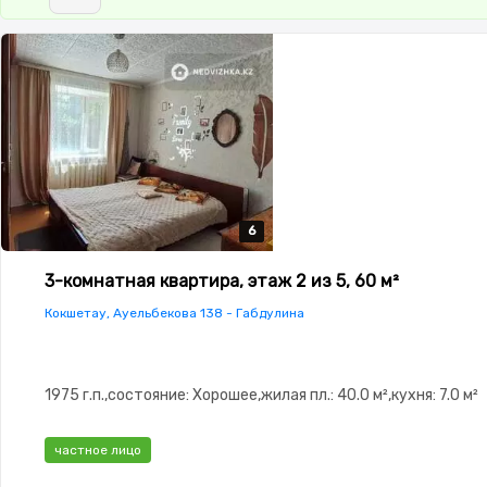
6
6
6
6
6
3-комнатная квартира, этаж 2 из 5, 60 м²
Кокшетау, Ауельбекова 138 - Габдулина
1975 г.п.,состояние: Хорошее,жилая пл.: 40.0 м²,кухня: 7.0 м²
частное лицо