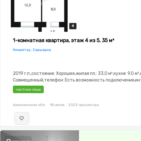
4
4
4
4
1-комнатная квартира, этаж 4 из 5, 35 м²
Кокшетау, Сарыарка
2019 г.п.,состояние: Хорошее,жилая пл.: 33.0 м²,кухня: 9.0 м²
Совмещенный,телефон: Есть возможность подключения,ин
Проводной,Частично меблирована,Частично
частное лицо
меблирована,Домофон,Видеонаблюдение,Пластиковые
окна,Неугловая,Тихий двор
Акмолинская обл.
18 июля
2323 просмотра