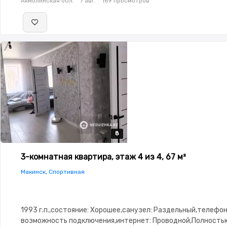
Акмолинская обл.
7 авг.
169 просмотров
8
8
8
8
8
3-комнатная квартира, этаж 4 из 4, 67 м²
Макинск, Спортивная
1993 г.п.,состояние: Хорошее,санузел: Раздельный,телефон
возможность подключения,интернет: Проводной,Полность