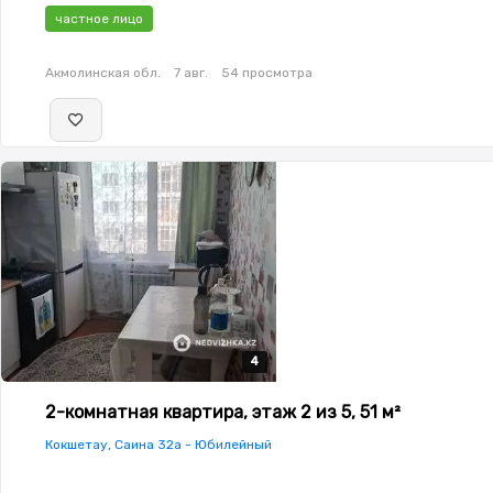
меблирована,Полностью меблирована,паркинг: Паркинг,Пл
частное лицо
окна,Неугловая,Улучшенная,Комнаты изолированы,Кухня-
студия,Встроенная кухня,Новая сантехника,Счётчики,Тихи
Акмолинская обл.
7 авг.
54 просмотра
двор,Кондиционер
4
4
4
4
2-комнатная квартира, этаж 2 из 5, 51 м²
Кокшетау, Саина 32а - Юбилейный