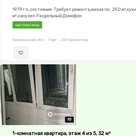
1979 г.п.,состояние: Требует ремонта,жилая пл.: 29.0 м²,кухня
м²,санузел: Раздельный,Домофон
частное лицо
Акмолинская обл.
7 авг.
223 просмотра
10
10
10
10
10
1-комнатная квартира, этаж 4 из 5, 32 м²