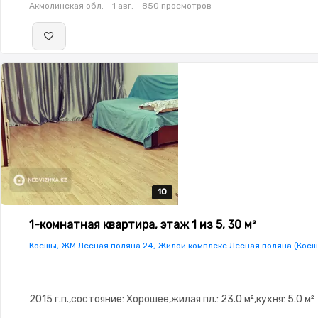
Акмолинская обл.
1 авг.
850 просмотров
10
10
10
10
10
1-комнатная квартира, этаж 1 из 5, 30 м²
Косшы, ЖМ Лесная поляна 24, Жилой комплекс Лесная поляна (Косш
2015 г.п.,состояние: Хорошее,жилая пл.: 23.0 м²,кухня: 5.0 м²