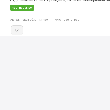
Отдельный,интернет: Проводной,Частично меблирована,Ч
меблирована,Домофон,Видеонаблюдение,Пластиковые
частное лицо
окна,Неугловая,Комнаты изолированы,Счётчики
Акмолинская обл.
13 июля
17910 просмотров