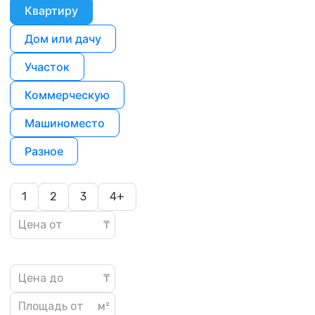
Квартиру
Дом или дачу
Участок
Коммерческую
Машиноместо
Разное
1
2
3
4+