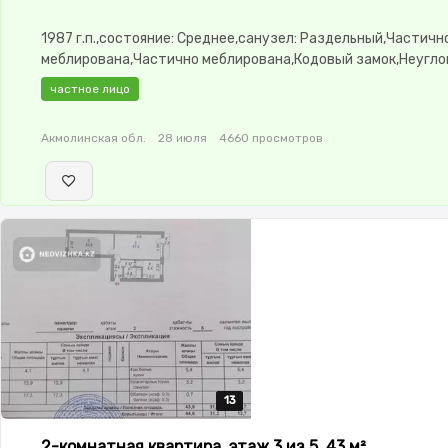
1987 г.п.,состояние: Среднее,санузел: Раздельный,Частичн
меблирована,Частично меблирована,Кодовый замок,Неугло
изолированы,Кладовка
частное лицо
Акмолинская обл.
28 июля
4660 просмотров
13
13
13
13
13
2-комнатная квартира, этаж 3 из 5, 43 м²