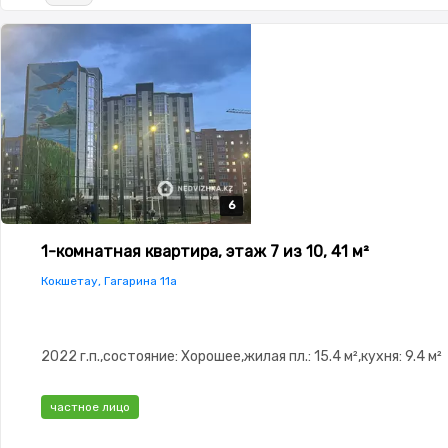
6
6
6
6
6
1-комнатная квартира, этаж 7 из 10, 41 м²
Кокшетау, Гагарина 11а
2022 г.п.,состояние: Хорошее,жилая пл.: 15.4 м²,кухня: 9.4 м²
частное лицо