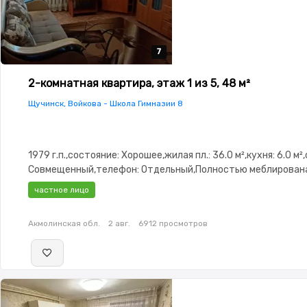
7
7
7
7
7
2-комнатная квартира, этаж 1 из 5, 48 м²
Щучинск, Войкова - Школа Гимназии 8
1979 г.п.,состояние: Хорошее,жилая пл.: 36.0 м²,кухня: 6.0 м²
Совмещенный,телефон: Отдельный,Полностью меблирован
меблирована,паркинг: Паркинг,Кодовый замок,Неугловая,К
частное лицо
изолированы,Встроенная кухня
Акмолинская обл.
2 авг.
6912 просмотров