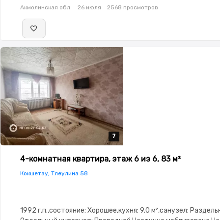
Акмолинская обл.
26 июля
2568 просмотров
7
7
7
7
7
4-комнатная квартира, этаж 6 из 6, 83 м²
Кокшетау, Тлеулина 58
1992 г.п.,состояние: Хорошее,кухня: 9.0 м²,санузел: Раздел