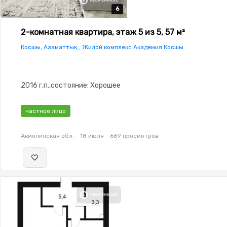
6
6
6
6
6
2-комнатная квартира, этаж 5 из 5, 57 м²
Косшы, Азаматтық , Жилой комплекс Академия Косшы
2016 г.п.,состояние: Хорошее
частное лицо
Акмолинская обл.
18 июля
669 просмотров