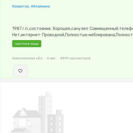
Кокшетау, Аблайхана
1987 г.п.,состояние: Хорошее,санузел: Совмещенный,телеф
Нет,интернет: Проводной,Полностью меблирована,Полнос
меблирована,Видеонаблюдение,Пластиковые окна,Неуглов
частное лицо
сантехника,Счётчики,Тихий двор,Кондиционер
Акмолинская обл.
6 авг.
4819 просмотров