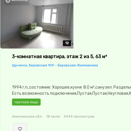
12
12
12
12
12
3-комнатная квартира, этаж 2 из 5, 63 м²
Щучинск, Боровская 109 - Боровская-Валиханова
1994 г.п.,состояние: Хорошее,кухня: 8.0 м²,санузел: Раздел
Есть возможность подключения,Пустая,Пустая,Неугловая,
изолированы,Кладовка,Счётчики
частное лицо
Акмолинская обл.
18 июля
3445 просмотров