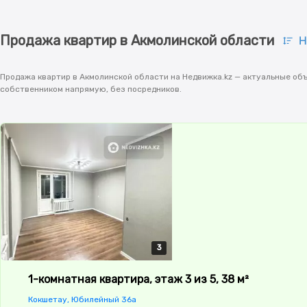
Продажа квартир в Акмолинской области
Н
Продажа квартир в Акмолинской области на Недвижка.kz — актуальные объ
собственником напрямую, без посредников.
3
3
3
1-комнатная квартира, этаж 3 из 5, 38 м²
Кокшетау, Юбилейный 36а