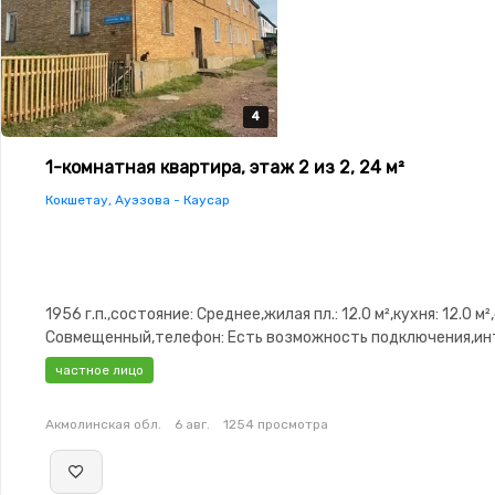
4
4
4
4
1-комнатная квартира, этаж 2 из 2, 24 м²
Кокшетау, Ауэзова - Каусар
1956 г.п.,состояние: Среднее,жилая пл.: 12.0 м²,кухня: 12.0 м²
Совмещенный,телефон: Есть возможность подключения,ин
Проводной,паркинг: Гараж,Неугловая,Комнаты
частное лицо
изолированы,Счётчики,Тихий двор
Акмолинская обл.
6 авг.
1254 просмотра