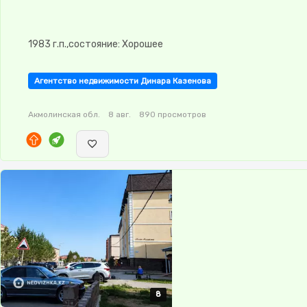
1983 г.п.,состояние: Хорошее
Агентство недвижимости Динара Казенова
Акмолинская обл.
8 авг.
890 просмотров
8
8
8
8
8