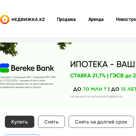
Продажа
Аренда
Новостро
Купить
Снять
Снять на долгий срок