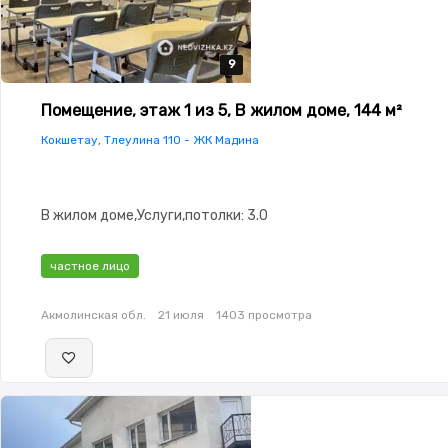
9
9
9
9
9
Помещение, этаж 1 из 5, В жилом доме, 144 м²
Кокшетау, Тлеулина 110 - ЖК Мадина
В жилом доме,Услуги,потолки: 3.0
частное лицо
Акмолинская обл.
21 июля
1403 просмотра