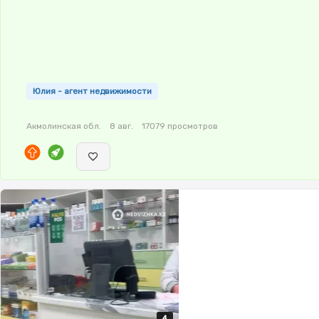
Юлия - агент недвижимости
Акмолинская обл.
8 авг.
17079 просмотров
4
4
4
4