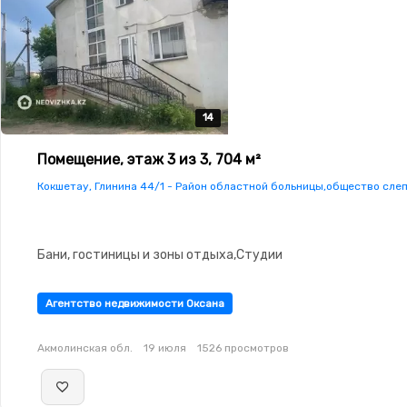
14
14
14
14
14
Помещение, этаж 3 из 3, 704 м²
Кокшетау, Глинина 44/1 - Район областной больницы,общество сле
Бани, гостиницы и зоны отдыха,Студии
Агентство недвижимости Оксана
Акмолинская обл.
19 июля
1526 просмотров