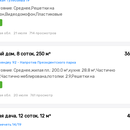
кан Тулебаева 19
стояние: Среднее,Решетки на
он,Видеодомофон,Пластиковые
ассейн,Мангальная зона
я обл.
21 июля
714 просмотров
й дом, 8 соток, 250 м²
36
кендеу 92 - Напротив Президентского парка
тояние: Среднее,жилая пл.: 200.0 м²,кухня: 28.8 м²,Частично
Частично меблирована,потолки: 2.9,Решетки на
ковые окна,Навес,Сад
я обл.
20 июля
761 просмотр
 дача, 12 соток, 12 м²
4
мечеть 14/19