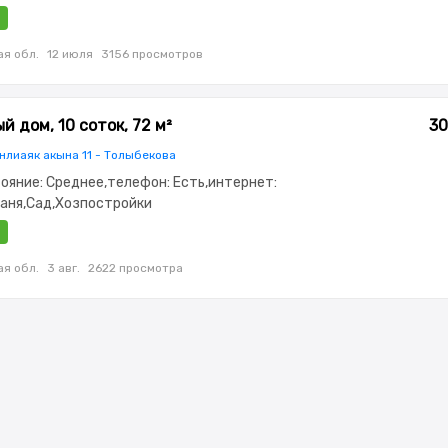
потолки: 3.2
я обл.
12 июля
3156 просмотров
й дом, 10 соток, 72 м²
30
нлиаяк акына 11 - Толыбекова
стояние: Среднее,телефон: Есть,интернет:
Баня,Сад,Хозпостройки
я обл.
3 авг.
2622 просмотра