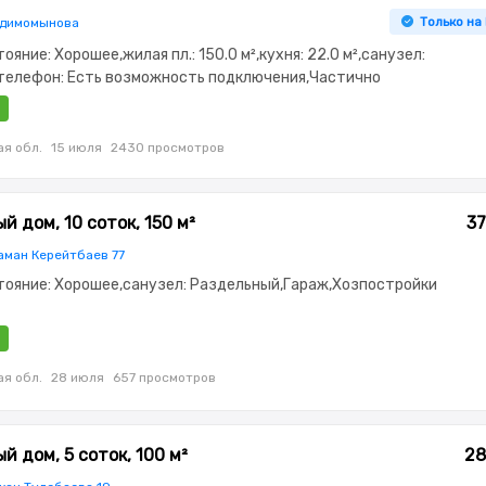
Только на
бдимомынова
тояние: Хорошее,жилая пл.: 150.0 м²,кухня: 22.0 м²,санузел:
телефон: Есть возможность подключения,Частично
Частично меблирована,потолки: 2.85,Решетки на окнах,Сад
я обл.
15 июля
2430 просмотров
 дом, 10 соток, 150 м²
37
аман Керейтбаев 77
стояние: Хорошее,санузел: Раздельный,Гараж,Хозпостройки
я обл.
28 июля
657 просмотров
й дом, 5 соток, 100 м²
28