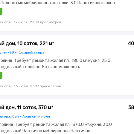
,Полностью меблирована,потолки: 3.0,Пластиковые окна
я обл.
17 июля
2388 просмотров
 дом, 10 соток, 221 м²
40
улет-28 - Косарыбатыра
тояние: Требует ремонта,жилая пл.: 180.0 м²,кухня: 25.0
Раздельный,телефон: Есть возможность
,интернет: Оптика,Частично меблирована,Частично
,потолки: 3.0,Видеонаблюдение,Пластиковые
ад,Хозпостройки,Мангальная зона,Летняя кухня
я обл.
16 июля
2387 просмотров
 дом, 11 соток, 370 м²
58
к оралбай - Арай сити молл
тояние: Требует ремонта,жилая пл.: 370.0 м²,кухня: 30.0
 Раздельный,Частично меблирована,Частично