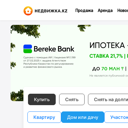
Продажа
Аренда
Ново
Купить
Снять
Снять на долг
Квартиру
Дом или дачу
Участо