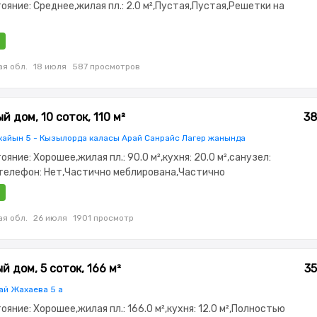
стояние: Среднее,жилая пл.: 2.0 м²,Пустая,Пустая,Решетки на
я обл.
18 июля
587 просмотров
 дом, 10 соток, 110 м²
38
кайын 5 - Кызылорда каласы Арай Санрайс Лагер жанында
тояние: Хорошее,жилая пл.: 90.0 м²,кухня: 20.0 м²,санузел:
телефон: Нет,Частично меблирована,Частично
,потолки: 2.9,Сигнализация,Видеонаблюдение,Пластиковые
араж,Сад,Летняя кухня
я обл.
26 июля
1901 просмотр
 дом, 5 соток, 166 м²
35
ай Жахаева 5 а
тояние: Хорошее,жилая пл.: 166.0 м²,кухня: 12.0 м²,Полностью