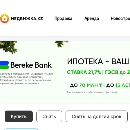
Продажа
Аренда
Новостро
Купить
Снять
Снять на долгий срок