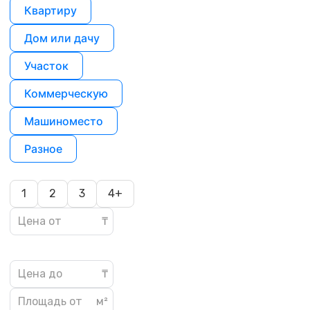
Квартиру
Дом или дачу
Участок
Коммерческую
Машиноместо
Разное
1
2
3
4+