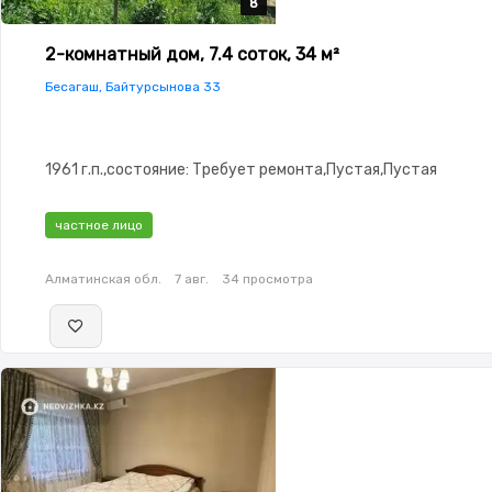
8
8
8
8
8
2-комнатный дом, 7.4 соток, 34 м²
Бесагаш, Байтурсынова 33
1961 г.п.,состояние: Требует ремонта,Пустая,Пустая
частное лицо
Алматинская обл.
7 авг.
34 просмотра