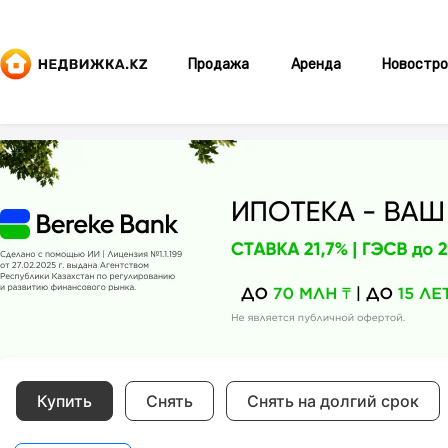
Продажа
Аренда
Новостро
Купить
Снять
Снять на долгий срок