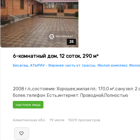
25
25
25
25
25
6-комнатный дом, 12 соток, 290 м²
Бесагаш, АТЫРАУ - Верхняя часть от трассы, Жилой комплекс Жило
2008 г.п.,состояние: Хорошее,жилая пл.: 170.0 м²,санузел: 2 
более,телефон: Есть,интернет: Проводной,Полностью
меблирована,Полностью меблирована,потолки: 3.0,Решетки
частное лицо
окнах,Домофон,Пластиковые
окна,Навес,Баня,Гараж,Сад,Хозпостройки,Мангальная зона,
Алматинская обл.
19 июля
1509 просмотров