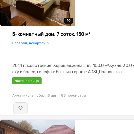
16
16
16
16
16
5-комнатный дом, 7 соток, 150 м²
Бесагаш, Аскартау 3
2014 г.п.,состояние: Хорошее,жилая пл.: 100.0 м²,кухня: 30.0 
с/у и более,телефон: Есть,интернет: ADSL,Полностью
меблирована,Полностью меблирована,потолки: 3.1,Решетки
частное лицо
окнах,Сигнализация,Видеонаблюдение,Пластиковые
окна,Навес,Баня,Сад,Хозпостройки,Мангальная зона,Летняя
Алматинская обл.
5 авг.
83 просмотра