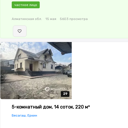
окнах,Домофон,Сигнализация,Видеонаблюдение,Навес,Бан
частное лицо
Алматинская обл.
15 мая
5603 просмотра
29
29
29
29
29
5-комнатный дом, 14 соток, 220 м²
Бесагаш, Еркин