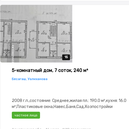
15
15
15
15
15
5-комнатный дом, 7 соток, 240 м²
Бесагаш, Уалиханова
2008 г.п.,состояние: Среднее,жилая пл.: 190.0 м²,кухня: 16.0
м²,Пластиковые окна,Навес,Баня,Сад,Хозпостройки
частное лицо