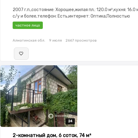
2007 г.п.,состояние: Хорошее,жилая пл.: 120.0 м²,кухня: 16.0 
с/у и более,телефон: Есть,интернет: Оптика,Полностью
меблирована,Полностью меблирована,потолки:
частное лицо
3.0,Сигнализация,Видеонаблюдение,Пластиковые
окна,Навес,Баня,Сауна,Бассейн,Гараж,Сад,Веранда,Хозпос
Алматинская обл.
9 июля
2667 просмотров
зона,Детская площадка
24
24
24
24
24
2-комнатный дом, 6 соток, 74 м²