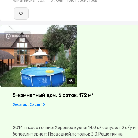
Алматинская обл.
16 июля
1610 просмотров
13
13
13
13
13
5-комнатный дом, 6 соток, 172 м²
Бесагаш, Еркин 10
2014 г.п.,состояние: Хорошее,кухня: 14.0 м²,санузел: 2 с/у и
более,интернет: Проводной,потолки: 3.0,Решетки на