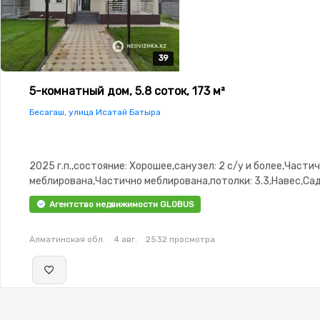
39
39
39
39
39
5-комнатный дом, 5.8 соток, 173 м²
Бесагаш, улица Исатай Батыра
2025 г.п.,состояние: Хорошее,санузел: 2 с/у и более,Части
меблирована,Частично меблирована,потолки: 3.3,Навес,Са
Агентство недвижимости GLOBUS
Алматинская обл.
4 авг.
2532 просмотра