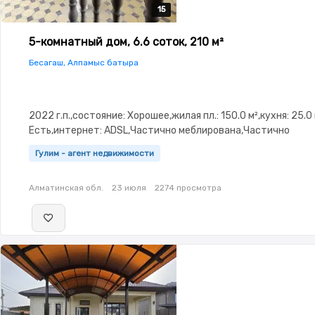
15
15
15
15
15
5-комнатный дом, 6.6 соток, 210 м²
Бесагаш, Алпамыс батыра
2022 г.п.,состояние: Хорошее,жилая пл.: 150.0 м²,кухня: 25.0
Есть,интернет: ADSL,Частично меблирована,Частично
меблирована,потолки:
Гулим - агент недвижимости
3.0,Домофон,Видеонаблюдение,Видеодомофон,Навес,Баня,
зона
Алматинская обл.
23 июля
2274 просмотра