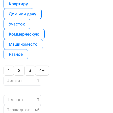
Квартиру
Дом или дачу
Участок
Коммерческую
Машиноместо
Разное
1
2
3
4+