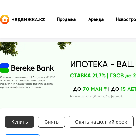
Продажа
Аренда
Новостро
Купить
Снять
Снять на долгий срок