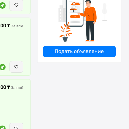
000 ₸
За всё
000 ₸
За всё