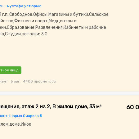
ен - мустафа узтюрык
1 г.п.,Свободное,Офисы,Магазины и бутики,Сельское
яйство,Фитнес и спорт,Медцентры и
еки,Образование,Развлечения,Кабинеты и рабочие
та,Студии,потолки: 3.0
тное лицо
кент
6 авг.
4400 просмотров
ещение, этаж 2 из 2, В жилом доме, 33 м²
60 0
ент, Шарып Омарова 5
илом доме,Иное