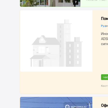
7
7
7
7
7
Пом
Рудн
Ино
ADS
сиг
час
Кост
Офи