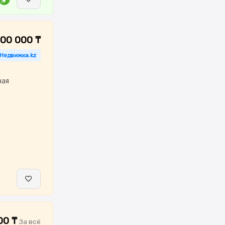
000 000 ₸
 Недвижка.kz
ная
00 ₸
За всё