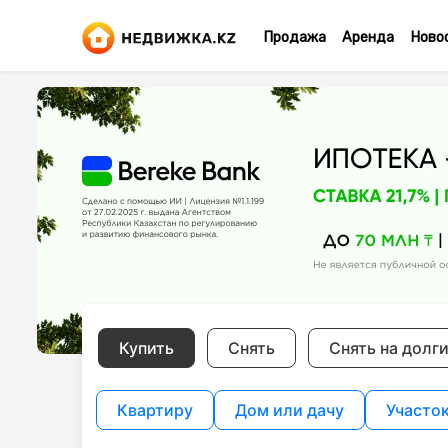
Продажа
Аренда
Ново
Купить
Снять
Снять на долг
Квартиру
Дом или дачу
Участо