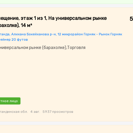
ещение, этаж 1 из 1, На универсальном рынке
5
рахолке), 14 м²
ганда, Алихана Бокейханова р-н, 12 микрорайон Горняк - Рынок Горняк
тейнер 20 футов
универсальном рынке (барахолке),Торговля
тное лицо
гандинская обл.
4 авг.
5937 просмотров