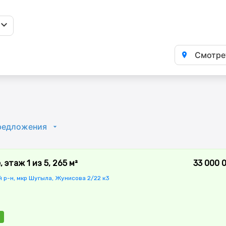
Смотрет
редложения
этаж 1 из 5, 265 м²
33 000 
 р-н, мкр Шугыла, Жунисова 2/22 к3