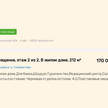
тное лицо
суская обл.
6 авг.
4852 просмотра
ещение, этаж 2 из 2, В жилом доме, 212 м²
170 
ский р-н, Толеметова
илом доме,Для банка,Шоурум,Турагенство,Медицинский центр,Са
соты,состояние: Черновая отделка,потолки: 4.0,Пластиковые окна