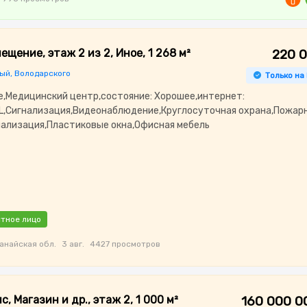
ещение, этаж 2 из 2, Иное, 1 268 м²
220 
ый, Володарского
Только на
е,Медицинский центр,состояние: Хорошее,интернет:
L,Сигнализация,Видеонаблюдение,Круглосуточная охрана,Пожар
нализация,Пластиковые окна,Офисная мебель
тное лицо
анайская обл.
3 авг.
4427 просмотров
с, Магазин и др., этаж 2, 1 000 м²
160 000 0