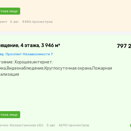
тное лицо
кент
5 авг.
4486 просмотров
ещение, 4 этажа, 3 946 м²
797 
ер, Проспект Независимости 7
тояние: Хорошее,интернет:
ика,Видеонаблюдение,Круглосуточная охрана,Пожарная
нализация
тное лицо
очно-Казахстанская обл.
5 авг.
4290 просмотров