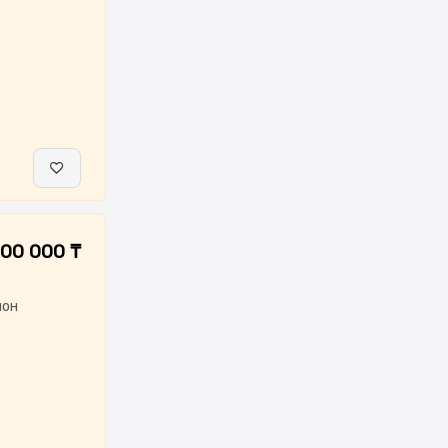
000 000 ₸
лон