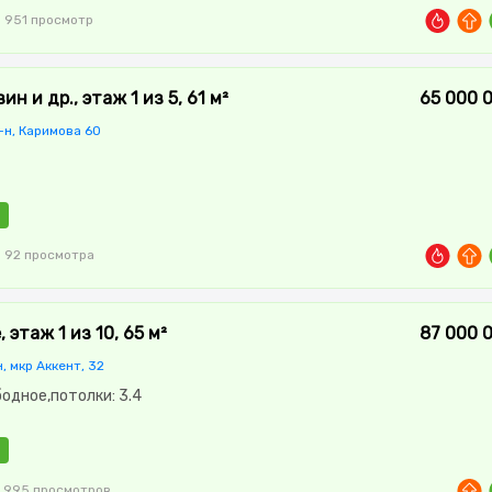
951 просмотр
ин и др., этаж 1 из 5, 61 м²
65 000 
-н, Каримова 60
92 просмотра
этаж 1 из 10, 65 м²
87 000 
, мкр Аккент, 32
бодное,потолки: 3.4
995 просмотров