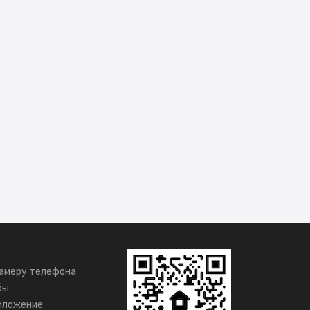
амеру телефона
бы
иложение