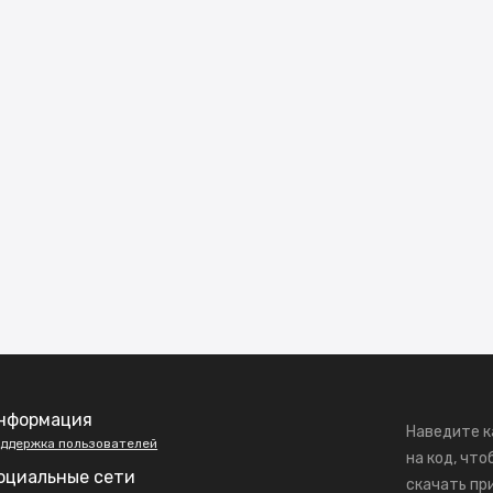
нформация
Наведите к
ддержка пользователей
на код, что
оциальные сети
скачать пр