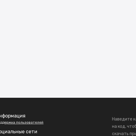
нформация
Наведите к
ддержка пользователей
на код, что
оциальные сети
скачать пр