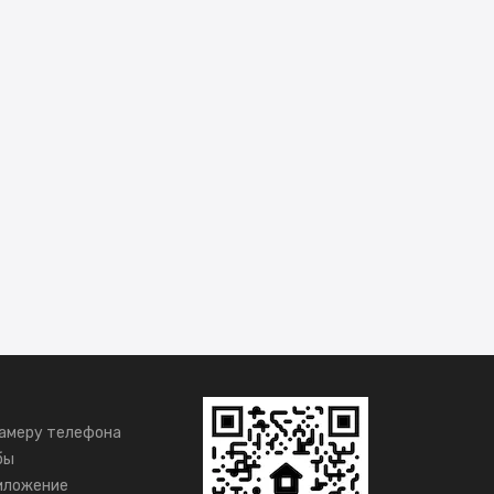
амеру телефона
бы
иложение