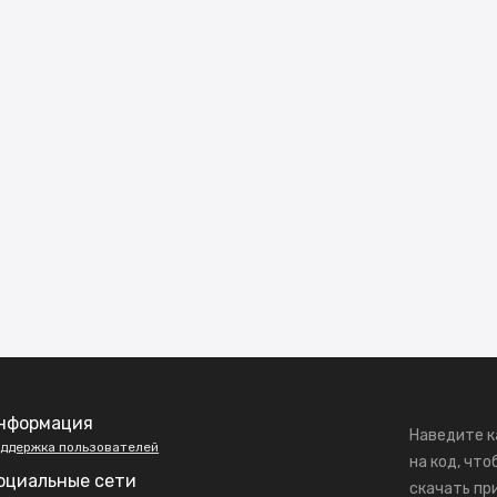
нформация
Наведите к
ддержка пользователей
на код, что
оциальные сети
скачать пр