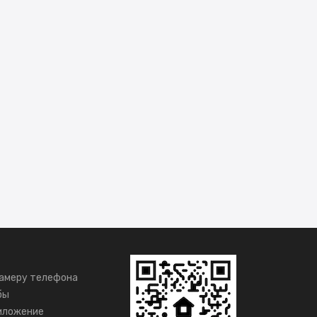
амеру телефона
бы
иложение