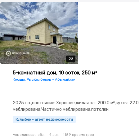
38
38
38
38
38
5-комнатный дом, 10 соток, 250 м²
Косшы, Рысқұлбеков - Абылайхан
2025 г.п.,состояние: Хорошее,жилая пл.: 200.0 м²,кухня: 22.
меблирована,Частично меблирована,потолки:
3.0,Сигнализация,Видеонаблюдение,Пластиковые
Кулыбек - агент недвижимости
окна,Гараж,Сад,Веранда,Хозпостройки,Мангальная зона,Де
площадка,Летняя кухня
Акмолинская обл.
4 авг.
1159 просмотров