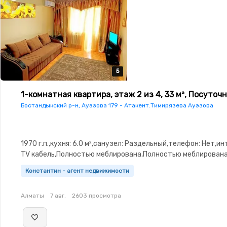
5
5
5
5
5
1-комнатная квартира, этаж 2 из 4, 33 м², Посуточ
Бостандыкский р-н, Ауэзова 179 - Атакент.Тимирязева Ауэзова
1970 г.п.,кухня: 6.0 м²,санузел: Раздельный,телефон: Нет,и
TV кабель,Полностью меблирована,Полностью меблирована
Рядом охраняемая стоянка,Домофон,Кодовый замок,Пласт
Константин - агент недвижимости
окна,Новая сантехника,Кондиционер
Алматы
7 авг.
2603 просмотра