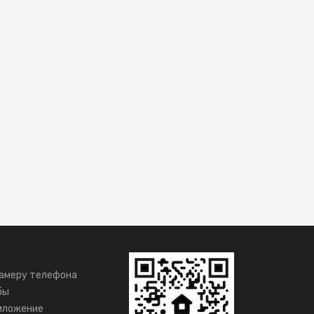
амеру телефона
бы
иложение