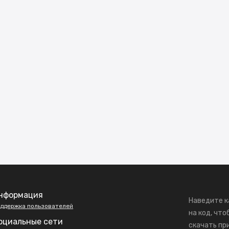
нформация
Наведите к
ддержка пользователей
на код, что
оциальные сети
скачать пр