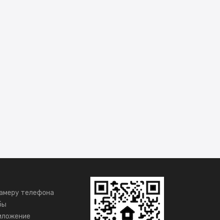
амеру телефона
бы
иложение