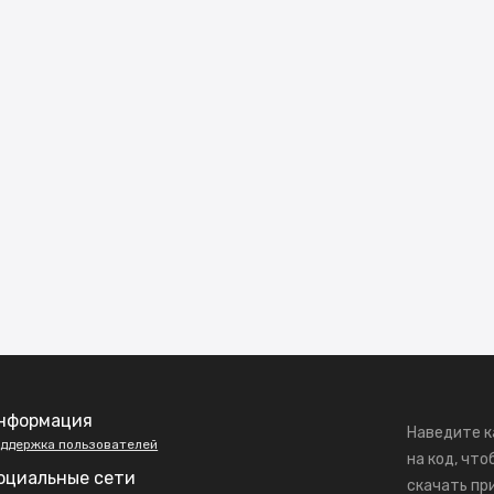
нформация
Наведите к
ддержка пользователей
на код, что
оциальные сети
скачать пр