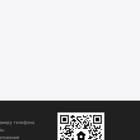
амеру телефона
бы
иложение