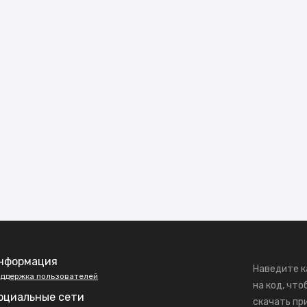
нформация
Наведите к
ддержка пользователей
на код, что
оциальные сети
скачать пр