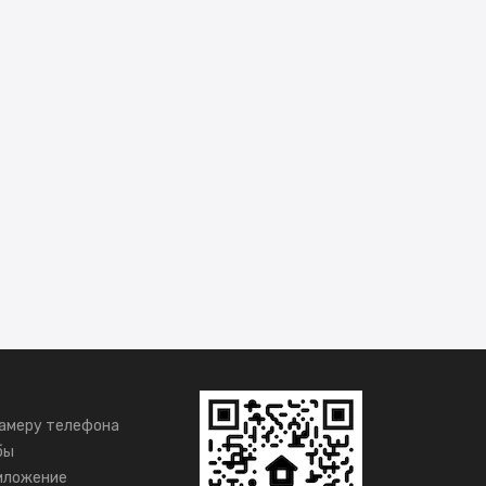
амеру телефона
бы
иложение