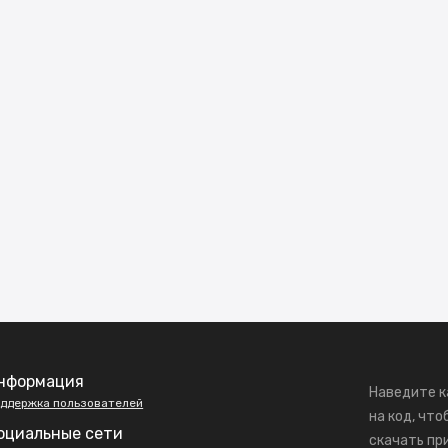
нформация
Наведите к
ддержка пользователей
на код, что
оциальные сети
скачать пр