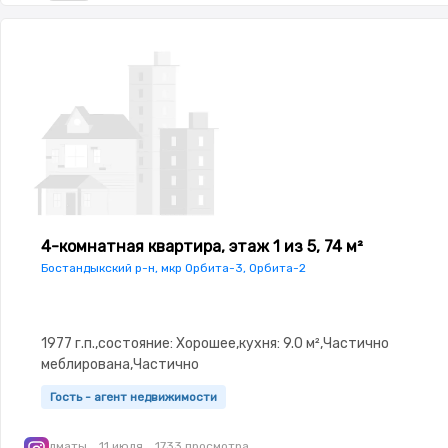
4-комнатная квартира, этаж 1 из 5, 74 м²
Пользовательское соглашение
Бостандыкский р-н, мкр Орбита-3, Орбита-2
Политика возврата
© 2023 - 2026 Недвижка.kz. D&D Group
1977 г.п.,состояние: Хорошее,кухня: 9.0 м²,Частично
Информация
меблирована,Частично
меблирована,Домофон,Видеонаблюдение,Встроенная кухн
Поддержка пользователей
Гость - агент недвижимости
Социальные сети
Алматы
11 июля
1733 просмотра