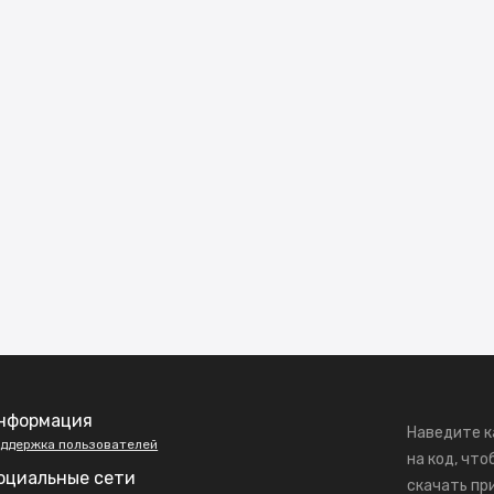
нформация
Наведите к
ддержка пользователей
на код, что
оциальные сети
скачать пр