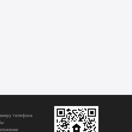
амеру телефона
бы
иложение