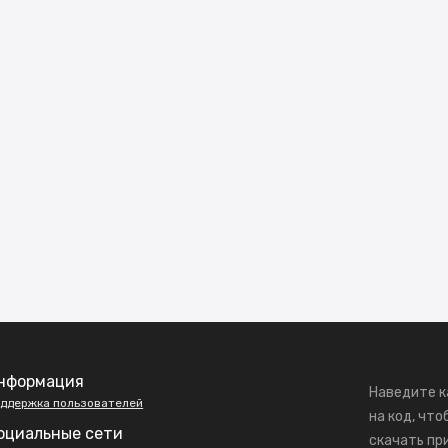
нформация
Наведите к
ддержка пользователей
на код, что
оциальные сети
скачать пр