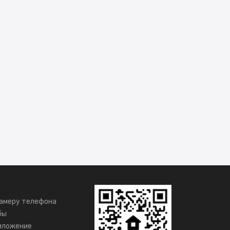
амеру телефона
бы
иложение