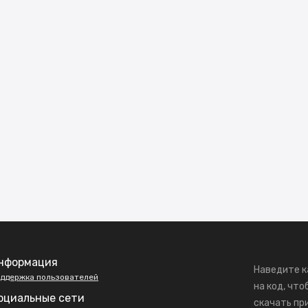
нформация
Наведите к
ддержка пользователей
на код, что
оциальные сети
скачать пр