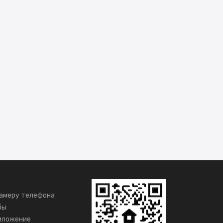
амеру телефона
бы
иложение