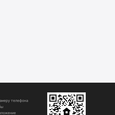
амеру телефона
бы
иложение