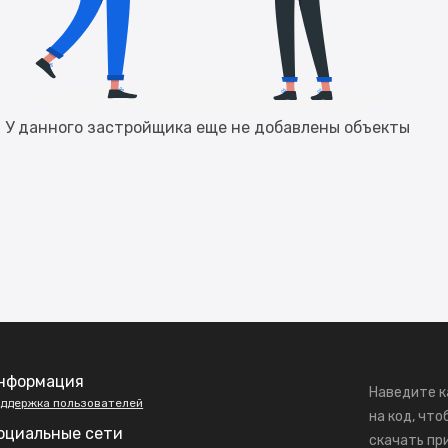
У данного застройщика еще не добавлены объекты
нформация
Наведите к
ддержка пользователей
на код, что
оциальные сети
скачать пр