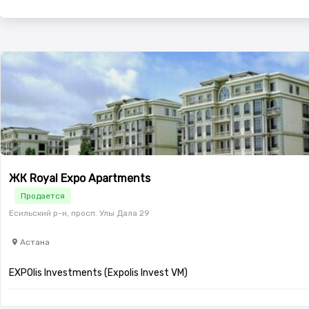
материалы. Квартиры от Expolis Invest VM имеют высокие п
реализованный многофункциональный жилой комплекс в Нур-
премиум-класса. Где находится отдел продаж EXPOlis Invest
купить недвижимость от EXPOlis Investments? 100% оплата,
ЖК Royal Expo Apartments
Продается
Есильский р-н, просп. Улы Дала 29
Астана
EXPOlis Investments (Expolis Invest VM)