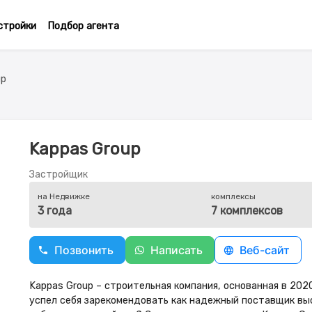
стройки
Подбор агента
up
Kappas Group
Застройщик
на Недвижке
комплексы
3 года
7 комплексов
Позвонить
Написать
Веб-сайт
Kappas Group – строительная компания, основанная в 20
успел себя зарекомендовать как надежный поставщик выс