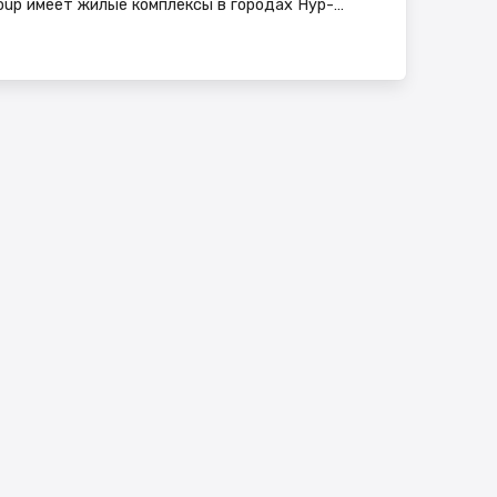
oup имеет жилые комплексы в городах Нур-
роит застройщик? Застройщик предоставляет
кие часы работает отдел продаж Kappas Group?
00. Где находится отдел продаж Kappas Group? В