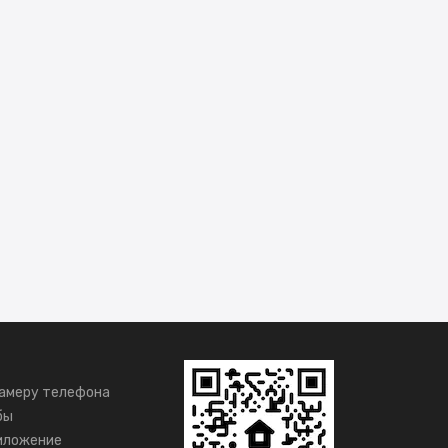
амеру телефона
бы
иложение