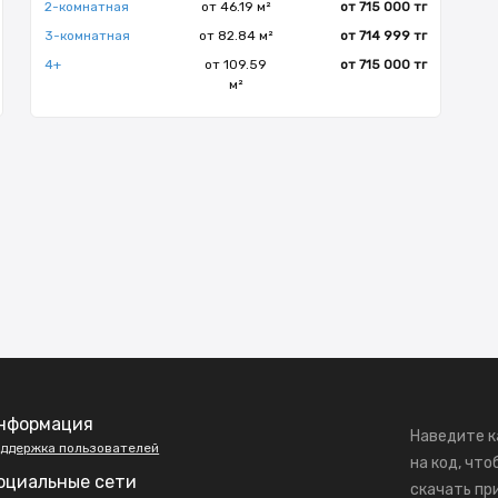
2-комнатная
от 46.19 м²
от 715 000 тг
3-комнатная
от 82.84 м²
от 714 999 тг
4+
от 109.59
от 715 000 тг
м²
нформация
Наведите к
ддержка пользователей
на код, что
оциальные сети
скачать пр