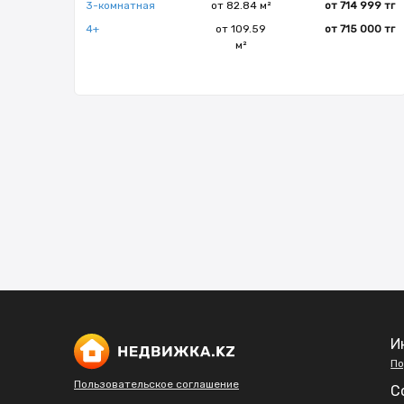
3-комнатная
от 82.84 м²
от 714 999 тг
4+
от 109.59
от 715 000 тг
м²
И
По
Пользовательское соглашение
С