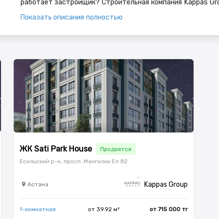
работает застройщик? Строительная компания Kappas Gr
Султан и Туркестан. Жилые комплексы какого класса ст
Показать описание полностью
жилые комплексы класса эконом, комфорт и бизнес. В ка
По будням с 10:00 до 19:00 и по выходным с 10:00 до 18:
ЖК Sati Park House
Продается
Есильский р-н, просп. Мангилик Ел 82
Kappas Group
Астана
1-комнатная
от 39.92 м²
от 715 000 тг