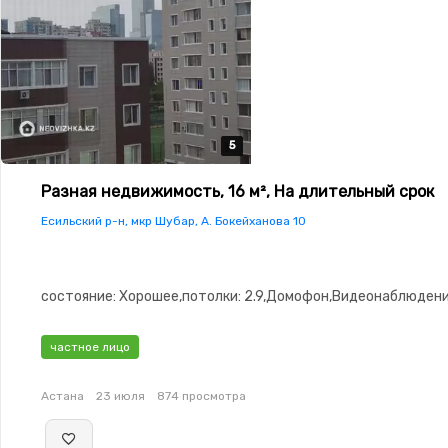
5
5
5
5
5
Разная недвижимость, 16 м², На длительный срок
Есильский р-н, мкр Шубар, А. Бокейханова 10
состояние: Хорошее,потолки: 2.9,Домофон,Видеонаблюден
частное лицо
Астана
23 июля
874 просмотра