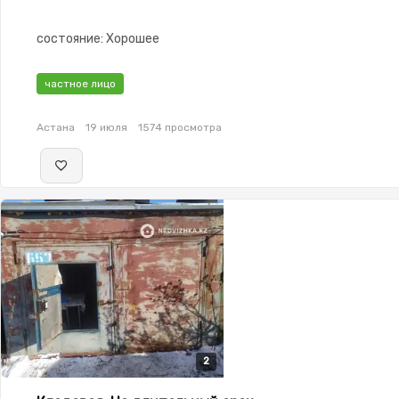
состояние: Хорошее
частное лицо
Астана
19 июля
1574 просмотра
2
2