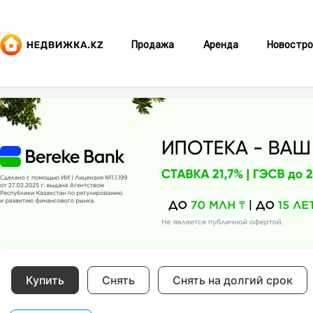
Продажа
Аренда
Новостро
Купить
Снять
Снять на долгий срок