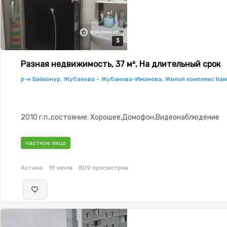
3
3
3
Разная недвижимость, 37 м², На длительный срок
р-н Байконур, Жубанова - Жубанова-Иманова, Жилой комплекс Ка
2010 г.п.,состояние: Хорошее,Домофон,Видеонаблюдение
частное лицо
Астана
19 июля
809 просмотров