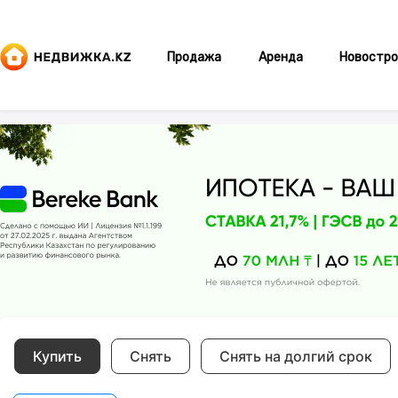
Продажа
Аренда
Новостро
Купить
Снять
Снять на долгий срок