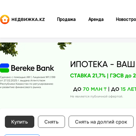
Продажа
Аренда
Новостро
Купить
Снять
Снять на долгий срок